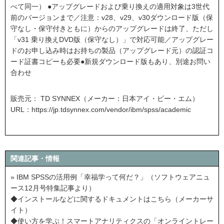
べて同一） ●アップグレードおよび乗り換えの適用対象は3世代
前のバージョンまで／注意：v28、v29、v30ダウンロード版（保
守なし・保守付きともに）からのアップグレードは終了、ただし
「v31 乗り換えDVD版（保守なし）」で対応可能／アップグレー
ドのお申し込み時はお持ちの製品（アップグレード元）の認証コ
ード証書コピーも必要●新規ダウンロード版もあり、別途お問い
合わせ
販売元： TD SYNNEX（メーカー：日本アイ・ビー・エム）
URL：
https://jp.tdsynnex.com/vendor/ibm/spss/academic
関連記事・情報
» IBM SPSSの活用例「幸福学って何だ？」（ソフトウェアニュ
ース12月号特集記事より）
◆インストールなどに関するドキュメントはこちら（メーカーサ
イト）
◆使い方を学ぶ！スマートアナリティクスの「オンライントレー