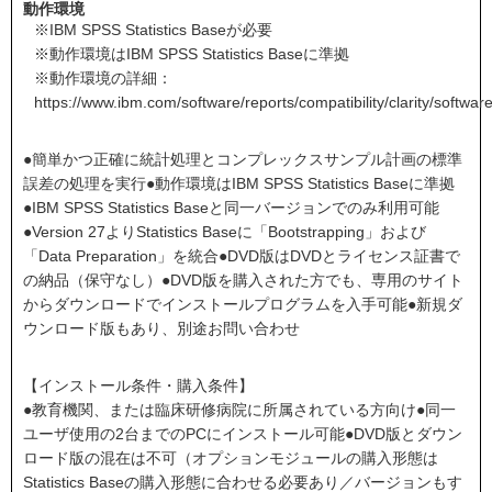
動作環境
※IBM SPSS Statistics Baseが必要
※動作環境はIBM SPSS Statistics Baseに準拠
※動作環境の詳細：
https://www.ibm.com/software/reports/compatibility/clarity/softw
●簡単かつ正確に統計処理とコンプレックスサンプル計画の標準
誤差の処理を実行●動作環境はIBM SPSS Statistics Baseに準拠
●IBM SPSS Statistics Baseと同一バージョンでのみ利用可能
●Version 27よりStatistics Baseに「Bootstrapping」および
「Data Preparation」を統合●DVD版はDVDとライセンス証書で
の納品（保守なし）●DVD版を購入された方でも、専用のサイト
からダウンロードでインストールプログラムを入手可能●新規ダ
ウンロード版もあり、別途お問い合わせ
【インストール条件・購入条件】
●教育機関、または臨床研修病院に所属されている方向け●同一
ユーザ使用の2台までのPCにインストール可能●DVD版とダウン
ロード版の混在は不可（オプションモジュールの購入形態は
Statistics Baseの購入形態に合わせる必要あり／バージョンもす