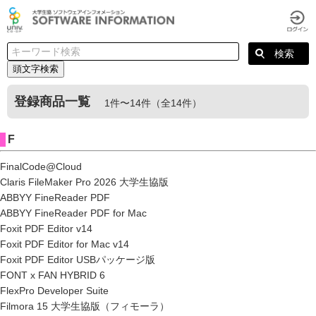
頭文字検索
登録商品一覧
1件〜14件（全14件）
F
FinalCode@Cloud
Claris FileMaker Pro 2026 大学生協版
ABBYY FineReader PDF
ABBYY FineReader PDF for Mac
Foxit PDF Editor v14
Foxit PDF Editor for Mac v14
Foxit PDF Editor USBパッケージ版
FONT x FAN HYBRID 6
FlexPro Developer Suite
Filmora 15 大学生協版（フィモーラ）