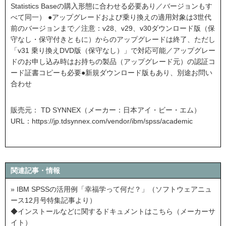
Statistics Baseの購入形態に合わせる必要あり／バージョンもす
べて同一） ●アップグレードおよび乗り換えの適用対象は3世代
前のバージョンまで／注意：v28、v29、v30ダウンロード版（保
守なし・保守付きともに）からのアップグレードは終了、ただし
「v31 乗り換えDVD版（保守なし）」で対応可能／アップグレー
ドのお申し込み時はお持ちの製品（アップグレード元）の認証コ
ード証書コピーも必要●新規ダウンロード版もあり、別途お問い
合わせ
販売元： TD SYNNEX（メーカー：日本アイ・ビー・エム）
URL：
https://jp.tdsynnex.com/vendor/ibm/spss/academic
関連記事・情報
» IBM SPSSの活用例「幸福学って何だ？」（ソフトウェアニュ
ース12月号特集記事より）
◆インストールなどに関するドキュメントはこちら（メーカーサ
イト）