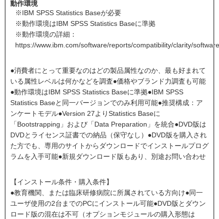
動作環境
※IBM SPSS Statistics Baseが必要
※動作環境はIBM SPSS Statistics Baseに準拠
※動作環境の詳細：
https://www.ibm.com/software/reports/compatibility/clarity/softw
●消費者にとって重要なのはどの製品属性なのか、最も好まれて
いる属性レベルは何かなどを調査●価格やブランド力調査も可能
●動作環境はIBM SPSS Statistics Baseに準拠●IBM SPSS
Statistics Baseと同一バージョンでのみ利用可能●推奨構成：ア
ンケートモデル●Version 27よりStatistics Baseに
「Bootstrapping」および「Data Preparation」を統合●DVD版は
DVDとライセンス証書での納品（保守なし）●DVD版を購入され
た方でも、専用のサイトからダウンロードでインストールプログ
ラムを入手可能●新規ダウンロード版もあり、別途お問い合わせ
【インストール条件・購入条件】
●教育機関、または臨床研修病院に所属されている方向け●同一
ユーザ使用の2台までのPCにインストール可能●DVD版とダウン
ロード版の混在は不可（オプションモジュールの購入形態は