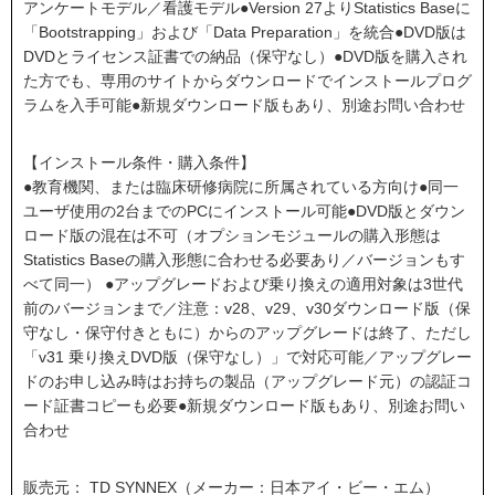
アンケートモデル／看護モデル●Version 27よりStatistics Baseに
「Bootstrapping」および「Data Preparation」を統合●DVD版は
DVDとライセンス証書での納品（保守なし）●DVD版を購入され
た方でも、専用のサイトからダウンロードでインストールプログ
ラムを入手可能●新規ダウンロード版もあり、別途お問い合わせ
【インストール条件・購入条件】
●教育機関、または臨床研修病院に所属されている方向け●同一
ユーザ使用の2台までのPCにインストール可能●DVD版とダウン
ロード版の混在は不可（オプションモジュールの購入形態は
Statistics Baseの購入形態に合わせる必要あり／バージョンもす
べて同一） ●アップグレードおよび乗り換えの適用対象は3世代
前のバージョンまで／注意：v28、v29、v30ダウンロード版（保
守なし・保守付きともに）からのアップグレードは終了、ただし
「v31 乗り換えDVD版（保守なし）」で対応可能／アップグレー
ドのお申し込み時はお持ちの製品（アップグレード元）の認証コ
ード証書コピーも必要●新規ダウンロード版もあり、別途お問い
合わせ
販売元： TD SYNNEX（メーカー：日本アイ・ビー・エム）