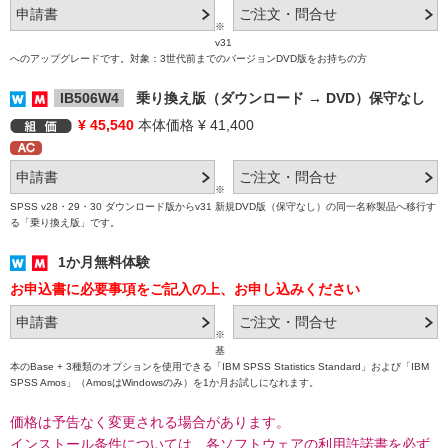
※
v31
へのアップグレードです。対象：3世代前までのバージョンDVD版をお持ちの方
IB506W4
乗り換え版（ダウンロード → DVD）保守なし
¥ 45,540
本体価格 ¥ 41,400
※
SPSS v28・29・30 ダウンロード版からv31 新規DVD版（保守なし）の同一名称製品へ移行す
る「乗り換え版」です。
1か月無料体験
お申込書に必要事項をご記入の上、お申し込みください
※
基
本のBase + 3種類のオプションを使用できる「IBM SPSS Statistics Standard」および「IBM
SPSS Amos」（AmosはWindowsのみ）を1か月お試しになれます。
価格は予告なく変更される場合があります。
インストール条件については、各ソフトウェアの利用許諾書を必ず