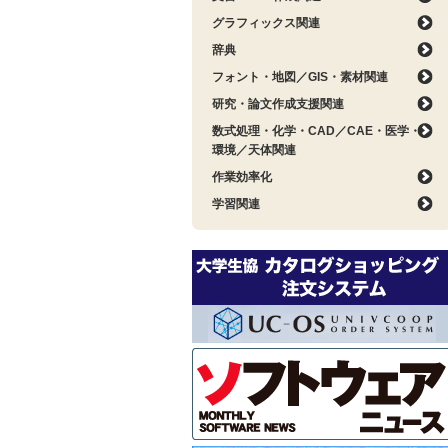
グラフィックス関連
辞典
フォント・地図／GIS・素材関連
研究・論文作成支援関連
数式処理・化学・CAD／CAE・医学・
環境／天体関連
作業効率化
学習関連