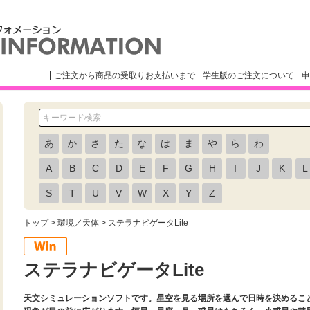
ご注文から商品の受取りお支払いまで
学生版のご注文について
申
あ
か
さ
た
な
は
ま
や
ら
わ
A
B
C
D
E
F
G
H
I
J
K
L
S
T
U
V
W
X
Y
Z
トップ
>
環境／天体
> ステラナビゲータLite
ステラナビゲータLite
天文シミュレーションソフトです。星空を見る場所を選んで日時を決めるこ