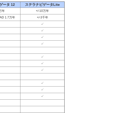
ータ 12
ステラナビゲータLite
0万年
+/-10万年
AD 1.7万年
+/-3千年
✓
✓
✓
✓
✓
✓
✓
✓
✓
✓