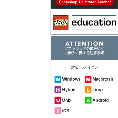
対応OSアイコン
Windows
Macintosh
Hybrid
Linux
Unix
Android
iOS