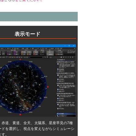
表示モード
、赤道、黄道、全天、太陽系、星座早見の7種
ードを選択し、視点を変えながらシミュレーシ
ます。