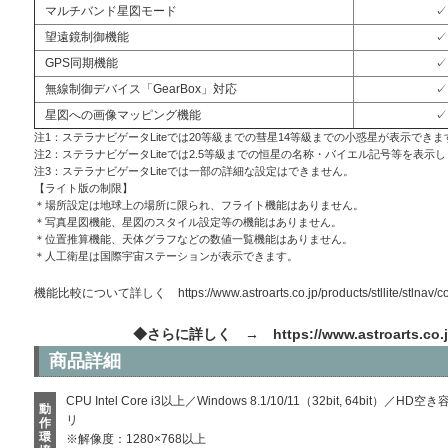
マルチバンド星図モード
✓
望遠鏡制御機能
✓
GPS同期機能
✓
無線制御デバイス「GearBox」対応
✓
星図への画像マッピング機能
✓
注1：ステラナビゲータLiteでは20等級までの彗星14等級までの小惑星が表示できま
注2：ステラナビゲータLiteでは2.5等級までの恒星の名称・バイエル記号等を表示
注3：ステラナビゲータLiteでは一部の詳細な設定はできません。
【ライト版の制限】
＊場所設定は地球上の場所に限られ、フライト機能はありません。
＊写真星図機能、星図のスタイル設定等の機能はありません。
＊位置推算機能、天体グラフなどの数値一覧機能はありません。
＊人工衛星は国際宇宙ステーションが表示できます。
機能比較について詳しく
https://www.astroarts.co.jp/products/stllite/stlnav/
◆さらに詳しく →
https://www.astroarts.co.j
商品詳細
CPU Intel Core i3以上／Windows 8.1/10/11（32bit, 64bi
動
リ
作
環
※解像度：1280×768以上