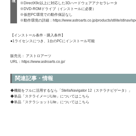
境
※DirectX9c以上に対応した3Dハードウェアアクセラレータ
※DVD-ROMドライブ（インストールに必要）
※仮想PC環境での動作保証なし
※動作環境の詳細：
https://www.astroarts.co.jp/products/stllite/stlnav/sp
【インストール条件・購入条件】
●1ライセンスにつき、1台のPCにインストール可能
販売元： アストロアーツ
URL：
https://www.astroarts.co.jp/
関連記事・情報
◆機能をフルに活用するなら「StellaNavigator 12（ステラナビゲータ）」
◆単品「ステライメージLite」についてはこちら
◆単品「ステラショットLite」についてはこちら