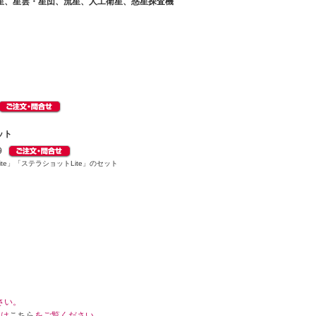
星、星雲・星団、流星、人工衛星、惑星探査機
ット
9
te」「ステラショットLite」のセット
さい。
くは
こちら
をご覧ください。