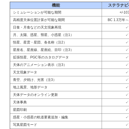
機能
ステラナビゲ
シミュレーションが可能な期間
+/-1
高精度天体位置計算が可能な期間
BC 1.3万年～
日食・月食などの天文現象再現
✓
月、太陽、惑星、彗星、小惑星（注1）
✓
恒星、星雲・星団、各名称（注2）
✓
星座名、星座線、星座絵、目印（注3）
✓
拡張恒星、PGC等のカタログデータ
✓
天体のアニメーション表示（注3）
✓
天文現象データ
✓
青空、夕焼け、光害（注3）
✓
地上風景、地形データ
✓
天体データのオンライン更新
✓
天体事典
✓
星図印刷
✓
惑星・小惑星の軌道要素追加・編集
✓
写真星図モード
✓