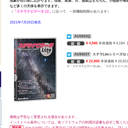
現象が目の前に広がります。恒星、星座、月、惑星はもちろん、小惑星や彗
など多くの天体を表示できます。
（
「ステラナビゲータ 12」
に比べて、一部機能制限があります）
2021年7月20日発売
AU5003Q
¥ 4,580
本体価格 ¥ 4,164
AU5003T
ステラLiteシリーズセ
¥ 22,900
本体価格 ¥ 20,81
※「ステラナビゲータLite」「ステライメージLi
価格は予告なく変更される場合があります。
インストール条件については、各ソフトウェアの利用許諾書を必ずご覧くだ
マークが付いている商品のご注文はWEBからは出来ません。詳し