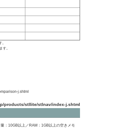
す。
します。
comparison-j.shtml
p/products/stllite/stlnav/index-j.shtml
t）／HD空き容量：10GB以上／RAM：1GB以上の空きメモ