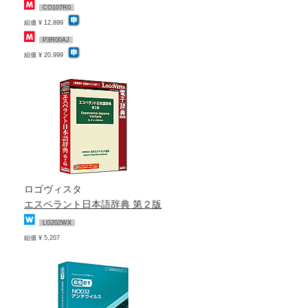
CO107R0
組価 ¥ 12,899
P3R00AJ
組価 ¥ 20,999
ロゴヴィスタ
エスペラント日本語辞典 第２版
LG202WX
組価 ¥ 5,207