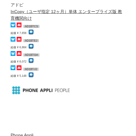
アドビ
InCopy（ユーザ指定 12ヶ月）単体 エンタープライズ版 教
育機関向け
AD1BTCS
組価 ¥ 7,656
AD1BTEJ
組価 ¥ 6,864
AD1BTGA
組価 ¥ 6,072
AD1BTJ2
組価 ¥ 5,148
Phone Appli