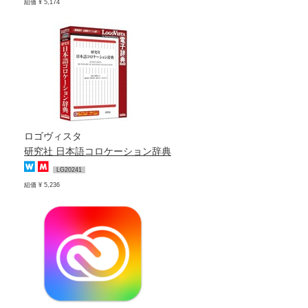
組価 ¥ 5,174
ロゴヴィスタ
研究社 日本語コロケーション辞典
LG20241
組価 ¥ 5,236