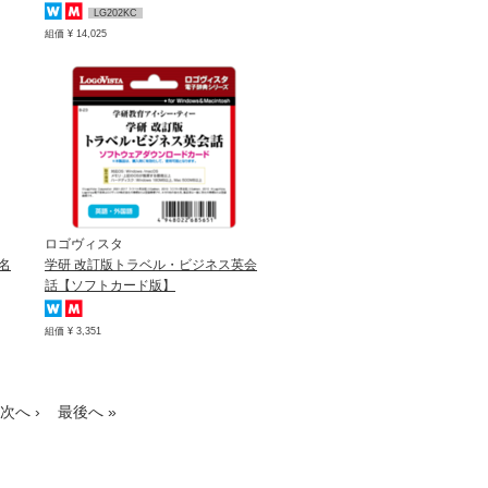
LG202KC
組価 ¥ 14,025
ロゴヴィスタ
名
学研 改訂版トラベル・ビジネス英会
話【ソフトカード版】
組価 ¥ 3,351
次へ ›
最後へ »