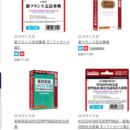
ロゴヴィスタ
ロゴヴィスタ
新フランス文法事典【ソフトカード
新フランス文法事典
版】
LG202CD
組価 ¥ 7,293
組価 ¥ 7,201
ロゴヴィスタ
ロゴヴィスタ
英和和英200万語専門用語対訳大辞
中日日中160万語専門用語・固有
典
詞対訳大辞典【ソフトカード版