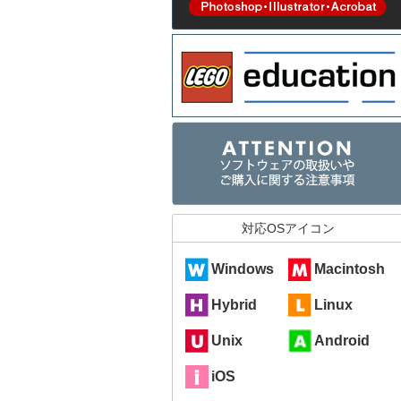
対応OSアイコン
Windows
Macintosh
Hybrid
Linux
Unix
Android
iOS