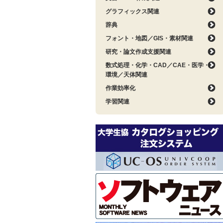
グラフィックス関連
辞典
フォント・地図／GIS・素材関連
研究・論文作成支援関連
数式処理・化学・CAD／CAE・医学・
環境／天体関連
作業効率化
学習関連