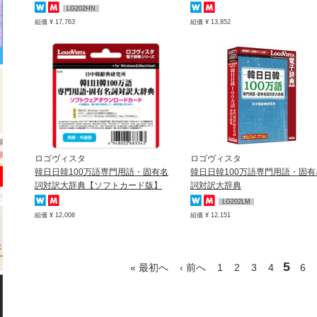
LG202HN
組価 ¥ 17,763
組価 ¥ 13,852
ロゴヴィスタ
ロゴヴィスタ
韓日日韓100万語専門用語・固有名
韓日日韓100万語専門用語・固有
詞対訳大辞典【ソフトカード版】
詞対訳大辞典
LG202LM
組価 ¥ 12,008
組価 ¥ 12,151
5
« 最初へ
‹ 前へ
1
2
3
4
6