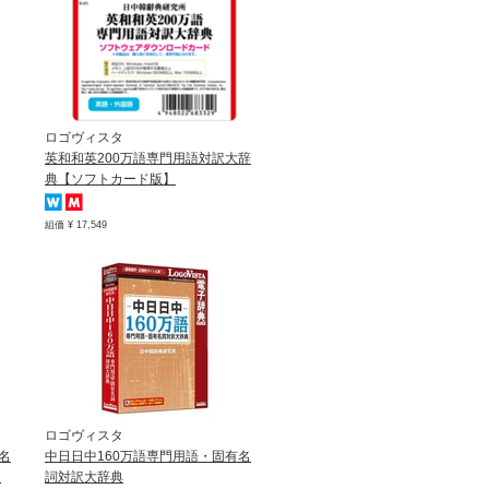
ロゴヴィスタ
英和和英200万語専門用語対訳大辞
典【ソフトカード版】
組価 ¥ 17,549
ロゴヴィスタ
名
中日日中160万語専門用語・固有名
】
詞対訳大辞典