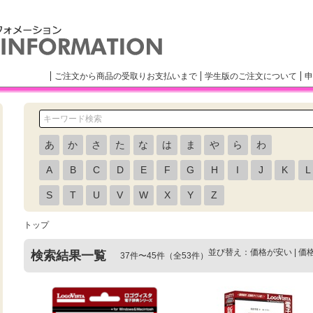
ご注文から商品の受取りお支払いまで
学生版のご注文について
申
あ
か
さ
た
な
は
ま
や
ら
わ
A
B
C
D
E
F
G
H
I
J
K
L
S
T
U
V
W
X
Y
Z
トップ
並び替え：
価格が安い
|
価
検索結果一覧
37件〜45件（全53件）