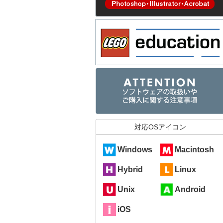
対応OSアイコン
Windows
Macintosh
Hybrid
Linux
Unix
Android
iOS