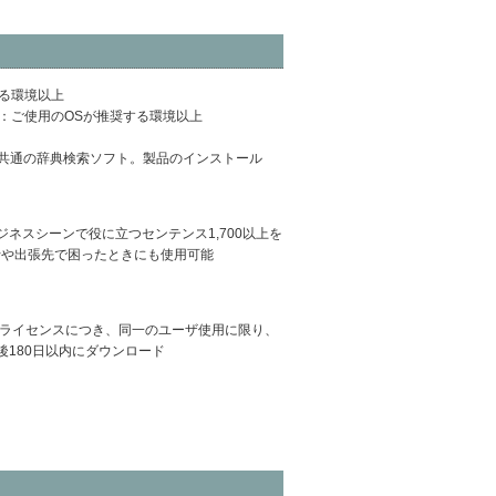
奨する環境以上
応）／RAM：ご使用のOSが推奨する環境以上
辞典共通の辞典検索ソフト。製品のインストール
ジネスシーンで役に立つセンテンス1,700以上を
行や出張先で困ったときにも使用可能
能●1ライセンスにつき、同一のユーザ使用に限り、
180日以内にダウンロード