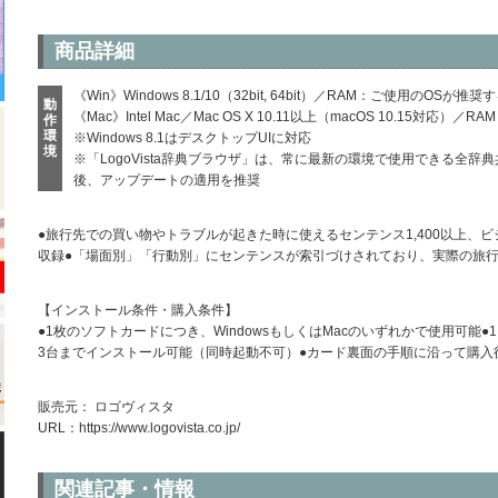
商品詳細
《Win》Windows 8.1/10（32bit, 64bit）／RAM：ご使用のOSが推
動
《Mac》Intel Mac／Mac OS X 10.11以上（macOS 10.15対
作
環
※Windows 8.1はデスクトップUIに対応
境
※「LogoVista辞典ブラウザ」は、常に最新の環境で使用できる全
後、アップデートの適用を推奨
●旅行先での買い物やトラブルが起きた時に使えるセンテンス1,400以上、ビ
収録●「場面別」「行動別」にセンテンスが索引づけされており、実際の旅
【インストール条件・購入条件】
●1枚のソフトカードにつき、WindowsもしくはMacのいずれかで使用可
3台までインストール可能（同時起動不可）●カード裏面の手順に沿って購入後
販売元： ロゴヴィスタ
URL：
https://www.logovista.co.jp/
関連記事・情報