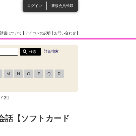
ログイン
新規会員登録
請書について
アイコンの説明
お問い合わせ
詳細検索
M
N
O
P
Q
R
ード版】
会話【ソフトカード