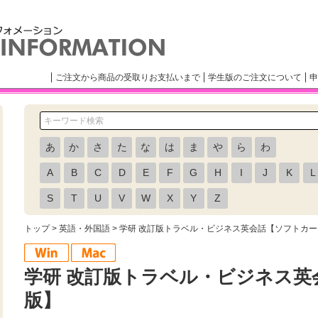
ご注文から商品の受取りお支払いまで
学生版のご注文について
申
あ
か
さ
た
な
は
ま
や
ら
わ
A
B
C
D
E
F
G
H
I
J
K
L
S
T
U
V
W
X
Y
Z
トップ
>
英語・外国語
> 学研 改訂版トラベル・ビジネス英会話【ソフトカ
学研 改訂版トラベル・ビジネス英
版】