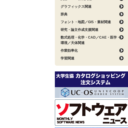
グラフィックス関連
辞典
フォント・地図／GIS・素材関連
研究・論文作成支援関連
数式処理・化学・CAD／CAE・医学・
環境／天体関連
作業効率化
学習関連