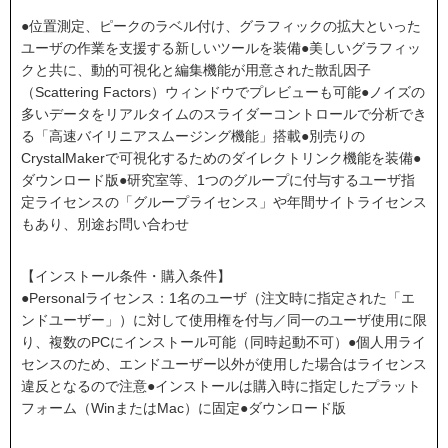
●位置測定、ピークのラベル付け、グラフィックの拡大といった
ユーザの作業を支援する新しいツールを装備●美しいグラフィッ
クと共に、動的可視化と編集機能が用意された散乱因子
（Scattering Factors）ウィンドウでプレビューも可能●ノイズの
多いデータをリアルタイムのスライダーコントロールで分析でき
る「高速バイリニアスムージング機能」搭載●別売りの
CrystalMakerで可視化するためのダイレクトリンク機能を装備●
ダウンロード版●研究室等、1つのグループに付与するユーザ指
定ライセンスの「グループライセンス」や年間サイトライセンス
もあり、別途お問い合わせ
【インストール条件・購入条件】
●Personalライセンス：1名のユーザ（注文時に指定された「エ
ンドユーザー」）に対して使用権を付与／同一のユーザ使用に限
り、複数のPCにインストール可能（同時起動不可）●個人用ライ
センスのため、エンドユーザー以外が使用した場合はライセンス
違反となるので注意●インストールは購入時に指定したプラット
フォーム（WinまたはMac）に固定●ダウンロード版