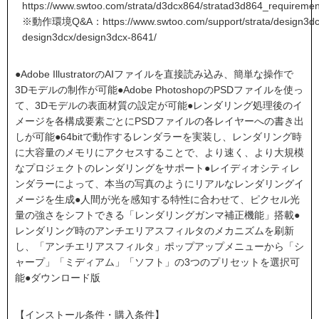
https://www.swtoo.com/strata/d3dcx864/stratad3d864_requiremen
※動作環境Q&A：
https://www.swtoo.com/support/strata/design3dc
design3dcx/design3dcx-8641/
●Adobe IllustratorのAIファイルを直接読み込み、簡単な操作で
3Dモデルの制作が可能●Adobe PhotoshopのPSDファイルを使っ
て、3Dモデルの表面材質の設定が可能●レンダリング処理後のイ
メージを各構成要素ごとにPSDファイルの各レイヤーへの書き出
しが可能●64bitで動作するレンダラーを実装し、レンダリング時
に大容量のメモリにアクセスすることで、より速く、より大規模
なプロジェクトのレンダリングをサポート●レイディオシティレ
ンダラーによって、本当の写真のようにリアルなレンダリングイ
メージを生成●人間が光を感知する特性に合わせて、ピクセル光
量の強さをシフトできる「レンダリングガンマ補正機能」搭載●
レンダリング時のアンチエリアスフィルタのメカニズムを刷新
し、「アンチエリアスフィルタ」ポップアップメニューから「シ
ャープ」「ミディアム」「ソフト」の3つのプリセットを選択可
能●ダウンロード版
【インストール条件・購入条件】