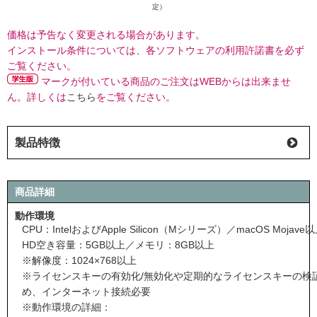
定）
価格は予告なく変更される場合があります。
インストール条件については、各ソフトウェアの利用許諾書を必ず
ご覧ください。
マークが付いている商品のご注文はWEBからは出来ませ
ん。詳しくは
こちら
をご覧ください。
製品特徴
商品詳細
動作環境
CPU：IntelおよびApple Silicon（Mシリーズ）／macOS Mojave
HD空き容量：5GB以上／メモリ：8GB以上
※解像度：1024×768以上
※ライセンスキーの有効化/無効化や定期的なライセンスキーの検
め、インターネット接続必要
※動作環境の詳細：