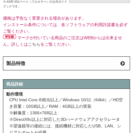
※ A5判 352ページ（フルカラー）の公式ガイド
ブックです。
価格は予告なく変更される場合があります。
インストール条件については、各ソフトウェアの利用許諾書を必ず
ご覧ください。
マークが付いている商品のご注文はWEBからは出来ませ
ん。詳しくは
こちら
をご覧ください。
製品特徴
商品詳細
動作環境
CPU Intel Core i5相当以上／Windows 10/11（64bit）／HD空
き容量：10GB以上／RAM：4GB以上の実装
※解像度：1366×768以上
※DirectX9c以上に対応した3Dハードウェアアクセラレータ
※望遠鏡等の接続には、接続機材に対応したUSB、LAN、シ
リアルポートが必要