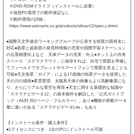
※DVD-ROMドライブ（インストールに必要）
※仮想PC環境での動作保証なし
※動作環境の詳細：
https://www.astroarts.co.jp/products/stlnav12/spec-j.shtml
●国際天文学連合ワーキンググループが公表する恒星の固有名に
対応●新星と超新星の発見時情報の充実や国際宇宙ステーション
の位置精度向上など、天体データの充実・向上●ネット上の共有
スペース「ステラクラウド」に保存すれば、自宅で星図を準備し
てフィールドでタブレットやスマートフォンで星図を見ることも
可能●天文衛星「ガイア」による17億個の恒星データを使用した
天の川の描画●星雲星団、太陽系天体の画像もより高解像度にな
り、さらにリアルな星空を再現 ●天文に関する基礎的な知識や
「ステラナビゲータ12」の基本操作を解説した「公式ガイドブ
ック（A5判 352ページ・フルカラー）」あり●機能や搭載データ
量に違いがある「ステラナビゲータLite」もあり
【インストール条件・購入条件】
●1ライセンスにつき、1台のPCにインストール可能