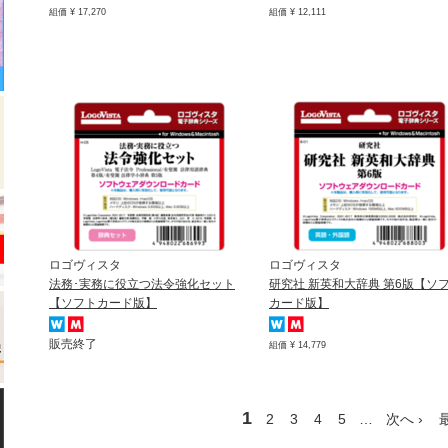
組価 ¥ 17,270
組価 ¥ 12,111
ロゴヴィスタ
ロゴヴィスタ
法務･実務に役立つ法令強化セット
研究社 新英和大辞典 第6版【ソ
【ソフトカード版】
カード版】
販売終了
組価 ¥ 14,779
1
2
3
4
5
…
次へ ›