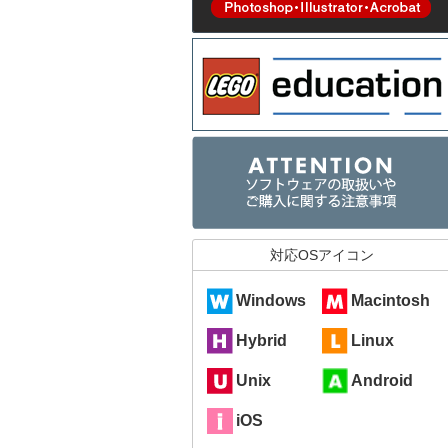
対応OSアイコン
Windows
Macintosh
Hybrid
Linux
Unix
Android
iOS