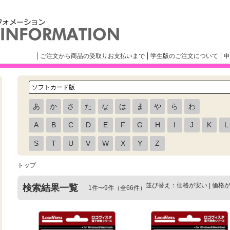
ご注文から商品の受取りお支払いまで
学生版のご注文について
申
あ
か
さ
た
な
は
ま
や
ら
わ
A
B
C
D
E
F
G
H
I
J
K
L
S
T
U
V
W
X
Y
Z
トップ
並び替え：
価格が安い
|
価格
検索結果一覧
1件〜9件（全66件）