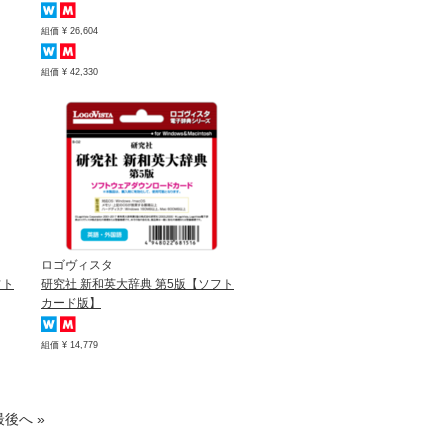
組価 ¥ 26,604
組価 ¥ 42,330
ロゴヴィスタ
フト
研究社 新和英大辞典 第5版【ソフト
カード版】
組価 ¥ 14,779
最後へ »