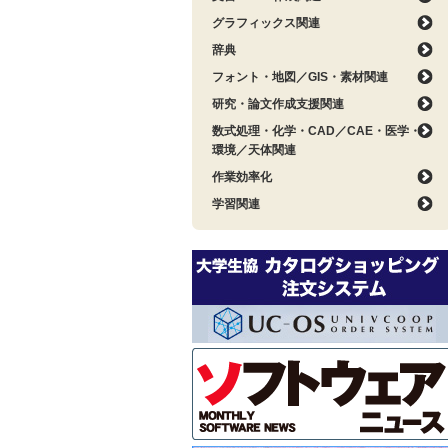
グラフィックス関連
辞典
フォント・地図／GIS・素材関連
研究・論文作成支援関連
数式処理・化学・CAD／CAE・医学・
環境／天体関連
作業効率化
学習関連