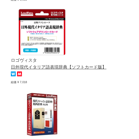
ロゴヴィスタ
日外現代イタリア語表現辞典【ソフトカード版】
組価 ¥ 7,018