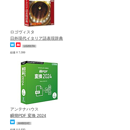
ロゴヴィスタ
日外現代イタリア語表現辞典
LG201TA
組価 ¥ 7,099
アンテナハウス
瞬簡PDF 変換 2024
AH601VC
組価 ¥ 6,930