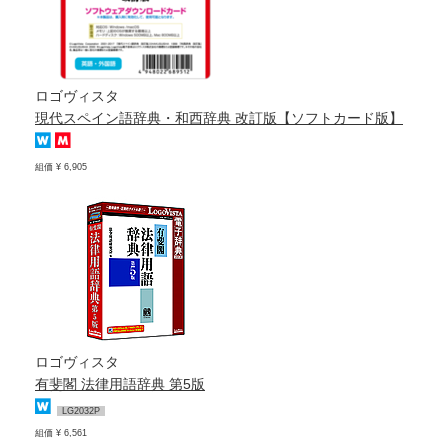
ロゴヴィスタ
現代スペイン語辞典・和西辞典 改訂版【ソフトカード版】
組価 ¥ 6,905
ロゴヴィスタ
有斐閣 法律用語辞典 第5版
LG2032P
組価 ¥ 6,561