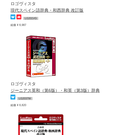
ロゴヴィスタ
現代スペイン語辞典・和西辞典 改訂版
LG201VG
組価 ¥ 6,987
ロゴヴィスタ
ジーニアス英和（第6版）・和英（第3版）辞典
LG2037W
組価 ¥ 6,820