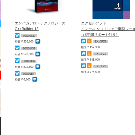
エンバカデロ・テクノロジーズ
エクセルソフト
C++Builder 13
インテル ソフトウェア開発ツー
（3年間サポート付き）
E0O01CD
組価 ¥ 226,600
EX10FZ8
組価 ¥ 157,300
E0O01CG
EX10FZ7
組価 ¥ 542,300
組価 ¥ 341,000
E0O01CK
EX10FZ6
組価 ¥ 831,600
組価 ¥ 775,500
E0O01E4
組価 ¥ 6,600