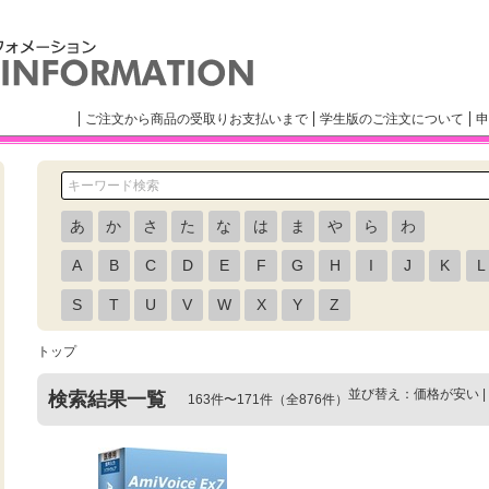
ご注文から商品の受取りお支払いまで
学生版のご注文について
申
あ
か
さ
た
な
は
ま
や
ら
わ
A
B
C
D
E
F
G
H
I
J
K
L
S
T
U
V
W
X
Y
Z
トップ
並び替え：
価格が安い
|
検索結果一覧
163件〜171件（全876件）