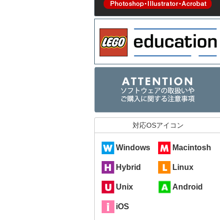
対応OSアイコン
Windows
Macintosh
Hybrid
Linux
Unix
Android
iOS