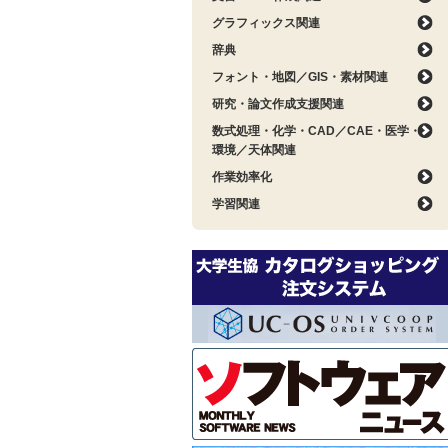
グラフィックス関連
辞典
フォント・地図／GIS・素材関連
研究・論文作成支援関連
数式処理・化学・CAD／CAE・医学・
環境／天体関連
作業効率化
学習関連