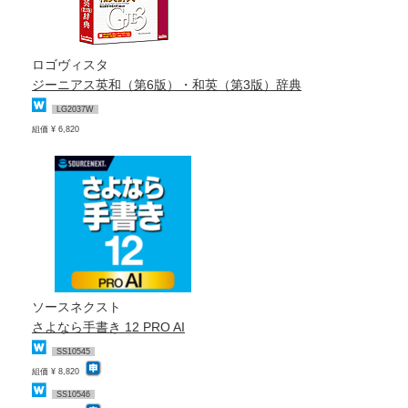
ロゴヴィスタ
ジーニアス英和（第6版）・和英（第3版）辞典
LG2037W
組価 ¥ 6,820
ソースネクスト
さよなら手書き 12 PRO AI
SS10545
組価 ¥ 8,820
SS10546