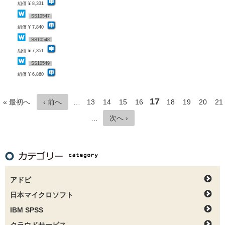
組価 ¥ 8,331
SS10547
組価 ¥ 7,840
SS10548
組価 ¥ 7,351
SS10549
組価 ¥ 6,860
17
« 最初へ
‹ 前へ
…
13
14
15
16
18
19
20
21
…
次へ ›
アドビ
日本マイクロソフト
IBM SPSS