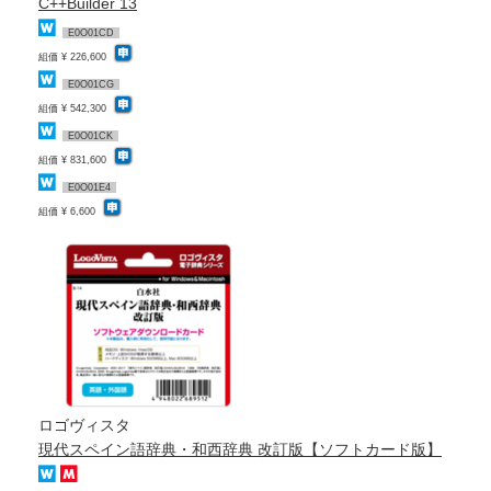
C++Builder 13
E0O01CD
組価 ¥ 226,600
E0O01CG
組価 ¥ 542,300
E0O01CK
組価 ¥ 831,600
E0O01E4
組価 ¥ 6,600
ロゴヴィスタ
現代スペイン語辞典・和西辞典 改訂版【ソフトカード版】