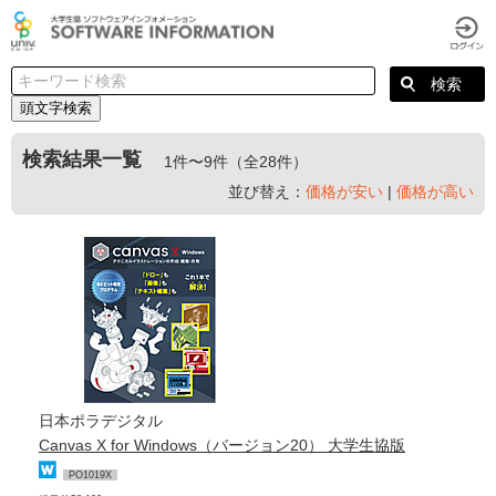
頭文字検索
検索結果一覧
1件〜9件（全28件）
並び替え：
価格が安い
|
価格が高い
日本ポラデジタル
Canvas X for Windows（バージョン20） 大学生協版
PO1019X