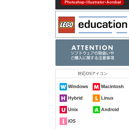
対応OSアイコン
Windows
Macintosh
Hybrid
Linux
Unix
Android
iOS