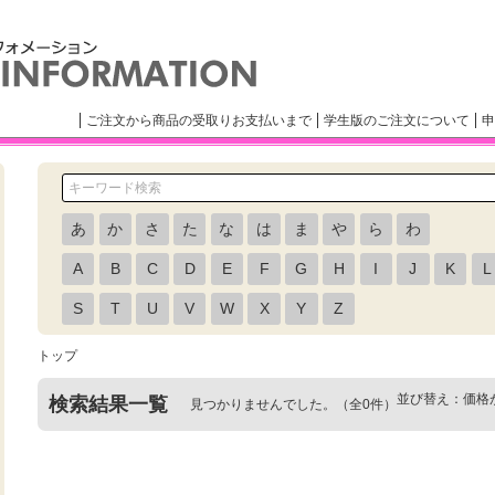
ご注文から商品の受取りお支払いまで
学生版のご注文について
申
あ
か
さ
た
な
は
ま
や
ら
わ
A
B
C
D
E
F
G
H
I
J
K
L
S
T
U
V
W
X
Y
Z
トップ
並び替え：
価格
検索結果一覧
見つかりませんでした。（全0件）