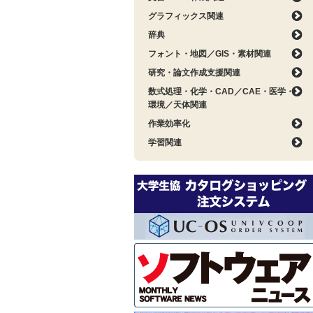
グラフィックス関連
辞典
フォント・地図／GIS・素材関連
研究・論文作成支援関連
数式処理・化学・CAD／CAE・医学・
環境／天体関連
作業効率化
学習関連