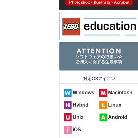
対応OSアイコン
Windows
Macintosh
Hybrid
Linux
Unix
Android
iOS