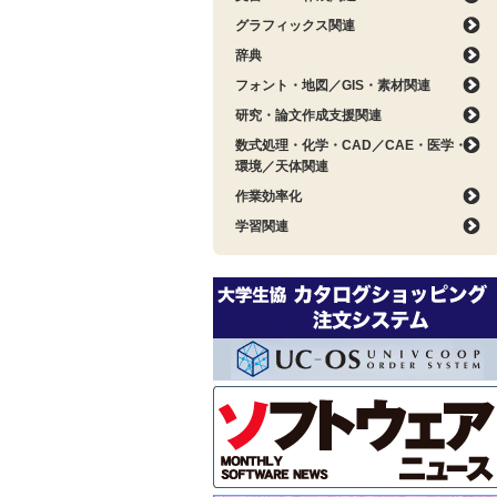
グラフィックス関連
辞典
フォント・地図／GIS・素材関連
研究・論文作成支援関連
数式処理・化学・CAD／CAE・医学・
環境／天体関連
作業効率化
学習関連