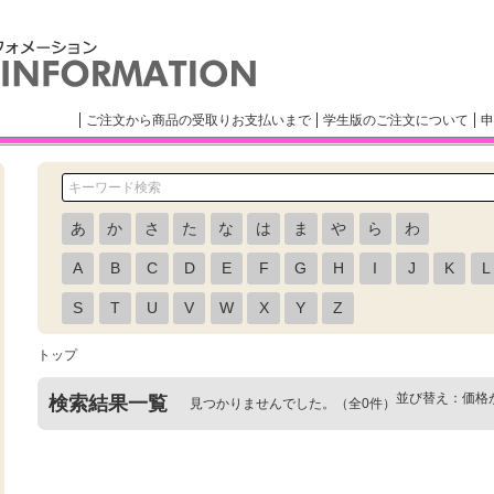
ご注文から商品の受取りお支払いまで
学生版のご注文について
申
あ
か
さ
た
な
は
ま
や
ら
わ
A
B
C
D
E
F
G
H
I
J
K
L
S
T
U
V
W
X
Y
Z
トップ
並び替え：
価格
検索結果一覧
見つかりませんでした。（全0件）