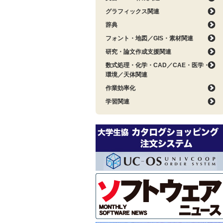
グラフィックス関連
辞典
フォント・地図／GIS・素材関連
研究・論文作成支援関連
数式処理・化学・CAD／CAE・医学・
環境／天体関連
作業効率化
学習関連