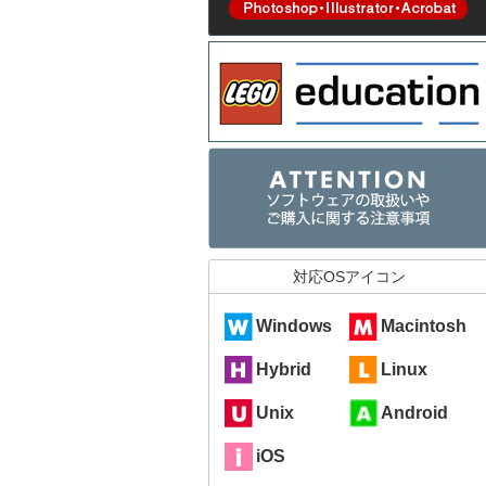
対応OSアイコン
Windows
Macintosh
Hybrid
Linux
Unix
Android
iOS