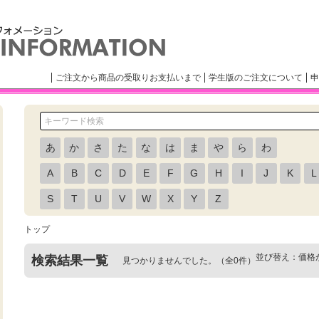
ご注文から商品の受取りお支払いまで
学生版のご注文について
申
あ
か
さ
た
な
は
ま
や
ら
わ
A
B
C
D
E
F
G
H
I
J
K
L
S
T
U
V
W
X
Y
Z
トップ
並び替え：
価格
検索結果一覧
見つかりませんでした。（全0件）