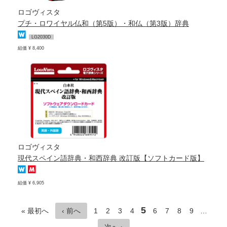
ロゴヴィスタ
プチ・ロワイヤル仏和（第5版）・和仏（第3版）辞典
LG2030D
組価 ¥ 8,400
ロゴヴィスタ
現代スペイン語辞典・和西辞典 改訂版【ソフトカード版】
組価 ¥ 6,905
5
« 最初へ
‹ 前へ
1
2
3
4
6
7
8
9
…