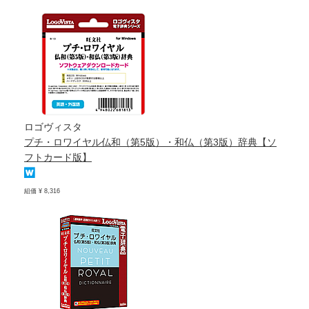
ロゴヴィスタ
プチ・ロワイヤル仏和（第5版）・和仏（第3版）辞典【ソ
フトカード版】
組価 ¥ 8,316