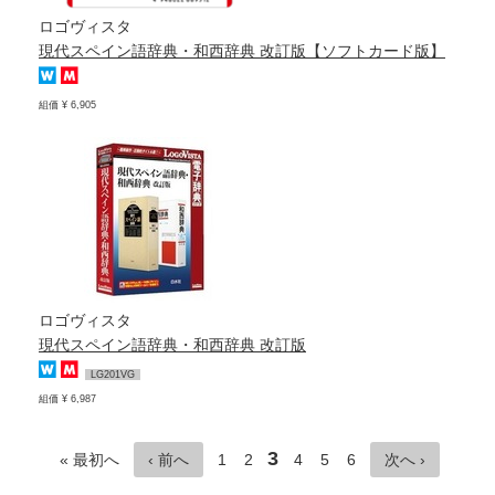
ロゴヴィスタ
現代スペイン語辞典・和西辞典 改訂版【ソフトカード版】
組価 ¥ 6,905
ロゴヴィスタ
現代スペイン語辞典・和西辞典 改訂版
LG201VG
組価 ¥ 6,987
3
« 最初へ
‹ 前へ
1
2
4
5
6
次へ ›