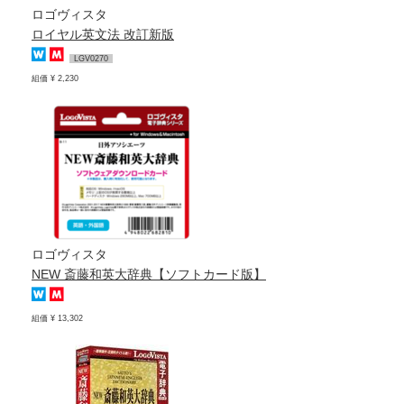
ロゴヴィスタ
ロイヤル英文法 改訂新版
LGV0270
組価 ¥ 2,230
ロゴヴィスタ
NEW 斎藤和英大辞典【ソフトカード版】
組価 ¥ 13,302