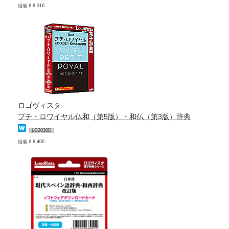
組価 ¥ 8,316
ロゴヴィスタ
プチ・ロワイヤル仏和（第5版）・和仏（第3版）辞典
LG2030D
組価 ¥ 8,400