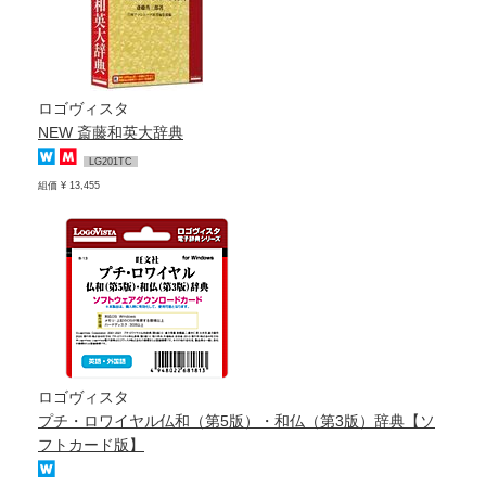
ロゴヴィスタ
NEW 斎藤和英大辞典
LG201TC
組価 ¥ 13,455
ロゴヴィスタ
プチ・ロワイヤル仏和（第5版）・和仏（第3版）辞典【ソ
フトカード版】