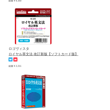
組価 ¥ 9,350
ロゴヴィスタ
ロイヤル英文法 改訂新版【ソフトカード版】
組価 ¥ 2,211