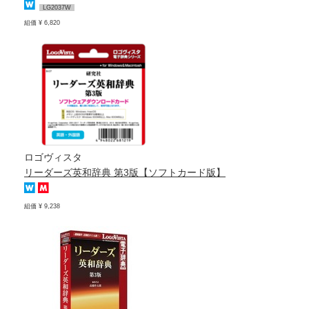
LG2037W
組価 ¥ 6,820
ロゴヴィスタ
リーダーズ英和辞典 第3版【ソフトカード版】
組価 ¥ 9,238