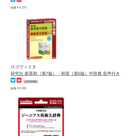
組価 ¥ 6,274
ロゴヴィスタ
研究社 新英和（第7版）・和英（第5版）中辞典 音声付き
LGV0269
組価 ¥ 6,355