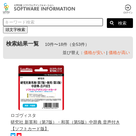
頭文字検索
検索結果一覧
10件〜18件（全53件）
並び替え：
価格が安い
|
価格が高い
ロゴヴィスタ
研究社 新英和（第7版）・和英（第5版）中辞典 音声付き
【ソフトカード版】