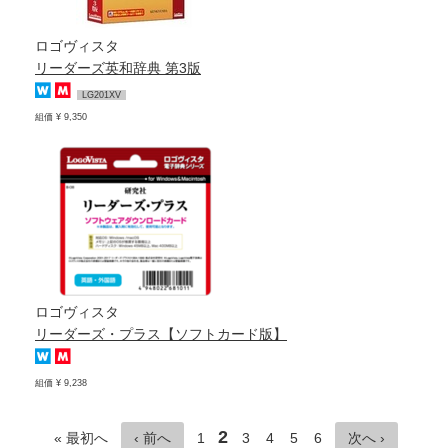
ロゴヴィスタ
リーダーズ英和辞典 第3版
LG201XV
組価 ¥ 9,350
ロゴヴィスタ
リーダーズ・プラス【ソフトカード版】
組価 ¥ 9,238
2
« 最初へ
‹ 前へ
1
3
4
5
6
次へ ›