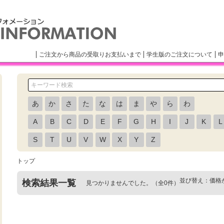
ご注文から商品の受取りお支払いまで
学生版のご注文について
申
あ
か
さ
た
な
は
ま
や
ら
わ
A
B
C
D
E
F
G
H
I
J
K
L
S
T
U
V
W
X
Y
Z
トップ
並び替え：
価格
検索結果一覧
見つかりませんでした。（全0件）