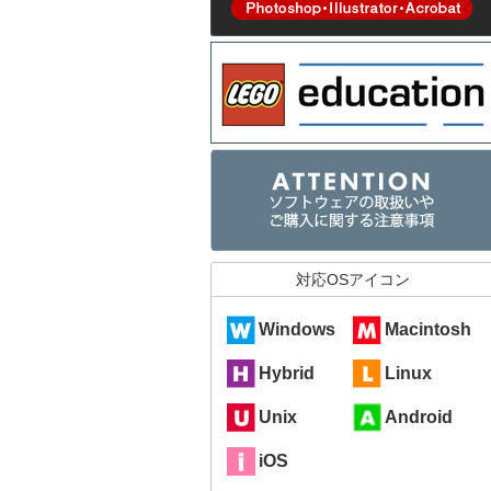
対応OSアイコン
Windows
Macintosh
Hybrid
Linux
Unix
Android
iOS