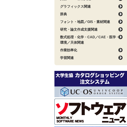
グラフィックス関連
辞典
フォント・地図／GIS・素材関連
研究・論文作成支援関連
数式処理・化学・CAD／CAE・医学・
環境／天体関連
作業効率化
学習関連