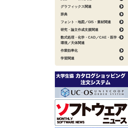
グラフィックス関連
辞典
フォント・地図／GIS・素材関連
研究・論文作成支援関連
数式処理・化学・CAD／CAE・医学・
環境／天体関連
作業効率化
学習関連