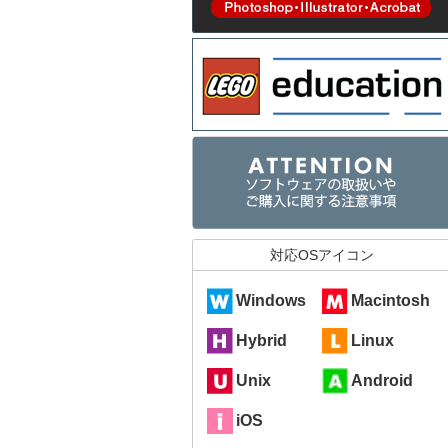
対応OSアイコン
Windows
Macintosh
Hybrid
Linux
Unix
Android
iOS