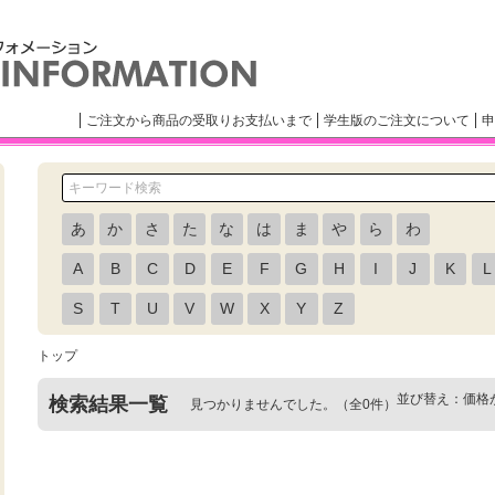
ご注文から商品の受取りお支払いまで
学生版のご注文について
申
あ
か
さ
た
な
は
ま
や
ら
わ
A
B
C
D
E
F
G
H
I
J
K
L
S
T
U
V
W
X
Y
Z
トップ
並び替え：
価格
検索結果一覧
見つかりませんでした。（全0件）