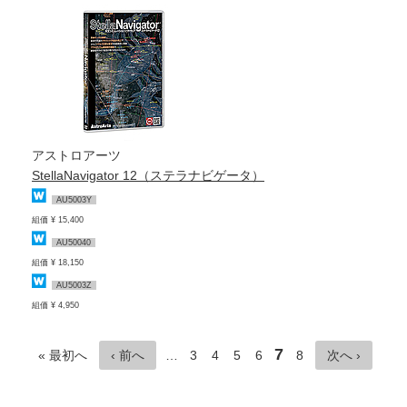
アストロアーツ
StellaNavigator 12（ステラナビゲータ）
AU5003Y
組価 ¥ 15,400
AU50040
組価 ¥ 18,150
AU5003Z
組価 ¥ 4,950
7
« 最初へ
‹ 前へ
…
3
4
5
6
8
次へ ›