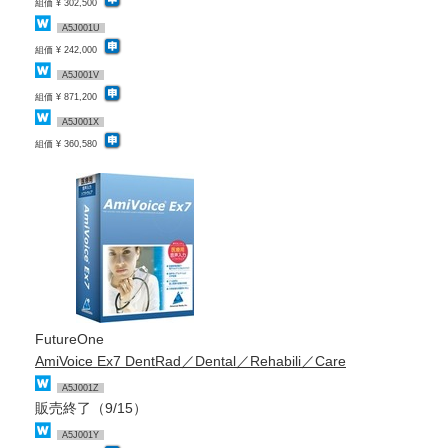
組価 ¥ 302,500
A5J001U
組価 ¥ 242,000
A5J001V
組価 ¥ 871,200
A5J001X
組価 ¥ 360,580
FutureOne
AmiVoice Ex7 DentRad／Dental／Rehabili／Care
A5J001Z
販売終了（9/15）
A5J001Y