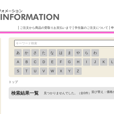
ご注文から商品の受取りお支払いまで
学生版のご注文について
申
あ
か
さ
た
な
は
ま
や
ら
わ
A
B
C
D
E
F
G
H
I
J
K
L
S
T
U
V
W
X
Y
Z
トップ
並び替え：
価格
検索結果一覧
見つかりませんでした。（全0件）