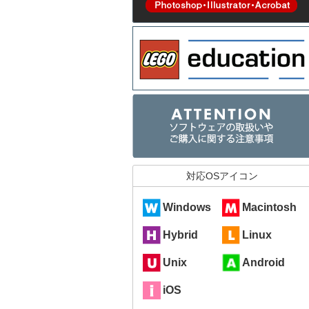
対応OSアイコン
Windows
Macintosh
Hybrid
Linux
Unix
Android
iOS