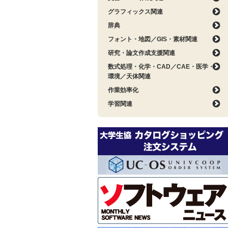
グラフィックス関連
辞典
フォント・地図／GIS・素材関連
研究・論文作成支援関連
数式処理・化学・CAD／CAE・医学・
環境／天体関連
作業効率化
学習関連