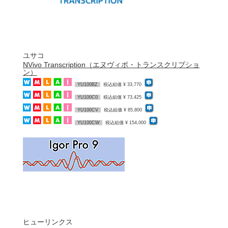
ユサコ
NVivo Transcription（エヌヴィボ・トランスクリプショ
ン）
YU100BZ
税込組価 ¥ 33,770
YU100C0
税込組価 ¥ 73,425
YU100CV
税込組価 ¥ 85,800
YU100CW
税込組価 ¥ 154,000
ヒューリンクス