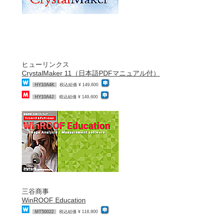
ヒューリンクス
CrystalMaker 11（日本語PDFマニュアル付）
HY10A4K
税込組価 ¥ 149,600
HY10A4J
税込組価 ¥ 149,600
三谷商事
WinROOF Education
MT50022
税込組価 ¥ 118,800