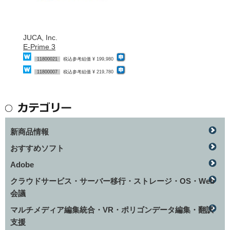
JUCA, Inc.
E-Prime 3
11800021
税込参考組価 ¥ 199,980
11800007
税込参考組価 ¥ 219,780
新商品情報
おすすめソフト
Adobe
クラウドサービス・サーバー移行・ストレージ・OS・Web
会議
マルチメディア編集統合・VR・ポリゴンデータ編集・翻訳
支援