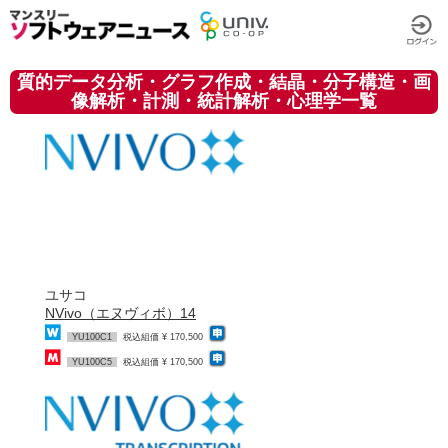
質的データ分析・グラフ作成・結晶・分子構造・画
像解析・計測・統計解析・心理学一覧
ユサコ
NVivo（エヌヴィボ）14
YU100C1
税込組価 ¥ 170,500
YU100C5
税込組価 ¥ 170,500