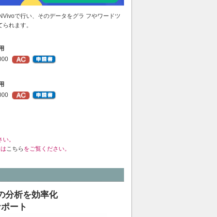
Vivoで行い、そのデータをグラ フやワードツ
てられます。
用
000
用
000
さい。
くは
こちら
をご覧ください。
の分析を効率化
サポート