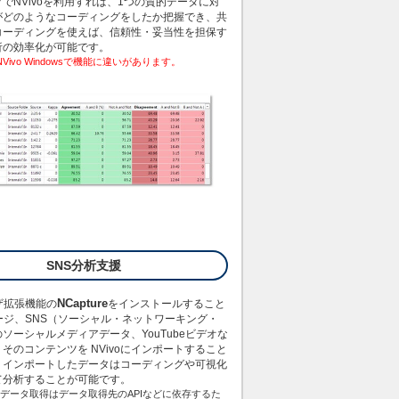
でNVivoを利用すれば、1つの質的データに対
がどのようなコーディングをしたか把握でき、共
コーディングを使えば、信頼性・妥当性を担保す
析の効率化が可能です。
cとNVivo Windowsで機能に違いがあります。
SNS分析支援
NCapture
ザ拡張機能の
をインストールすること
ージ、SNS（ソーシャル・ネットワーキング・
ソーシャルメディアデータ、YouTubeビデオな
そのコンテンツを NVivoにインポートすること
。インポートしたデータはコーディングや可視化
て分析することが可能です。
reのデータ取得はデータ取得先のAPIなどに依存するた