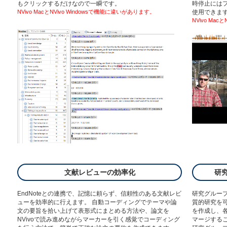
もクリックするだけなので一瞬です。
時停止には
NVivo MacとNVivo Windowsで機能に違いがあります。
使用できま
NVivo Ma
文献レビューの効率化
研
EndNote
との連携で、記憶に頼らず、信頼性のある文献レビ
研究グルー
ューを効率的に行えます。 自動コーディングでテーマや論
質的研究を可
文の要旨を拾い上げて表形式にまとめる方法や、論文を
を作成し、
NVivoで読み進めながらマーカーを引く感覚でコーディング
マージする