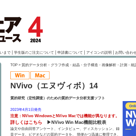
いまで
学生版のご注文について
申請書について
アイコンの説明
お問い合わ
TOP
>
質的データ分析・グラフ作成・結晶・分子構造・画像解析・計測・統
NVivo（エヌヴィボ）14
質的研究（定性調査）のための質的データ分析支援ソフト
2023年4月1日発売
注意：NVivo WindowsとNVivo Macでは機能が異なります。
詳しくはこちら
▶︎NVivo Win Mac機能比較表
論文や自由回答アンケート、インタビュー、ディスカッション、録
音データ、ビデオなどの質的データを、 簡便かつ迅速に整理でき、