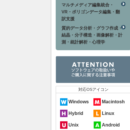
マルチメディア編集統合・
VR・ポリゴンデータ編集・翻
訳支援
質的データ分析・グラフ作成・
結晶・分子構造・画像解析・計
測・統計解析・心理学
対応OSアイコン
Windows
Macintosh
Hybrid
Linux
Unix
Android