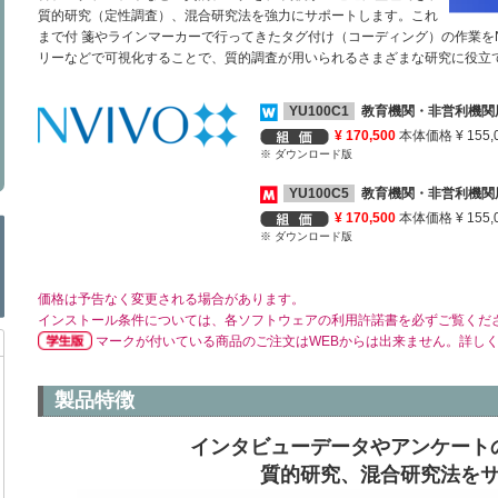
質的研究（定性調査）、混合研究法を強力にサポートします。これ
まで付 箋やラインマーカーで行ってきたタグ付け（コーディング）の作業をN
リーなどで可視化することで、質的調査が用いられるさまざまな研究に役立
YU100C1
教育機関・非営利機関
¥ 170,500
本体価格 ¥ 155,
※ ダウンロード版
YU100C5
教育機関・非営利機関
¥ 170,500
本体価格 ¥ 155,
※ ダウンロード版
価格は予告なく変更される場合があります。
インストール条件については、各ソフトウェアの利用許諾書を必ずご覧くだ
マークが付いている商品のご注文はWEBからは出来ません。詳し
製品特徴
インタビューデータやアンケート
質的研究、混合研究法を