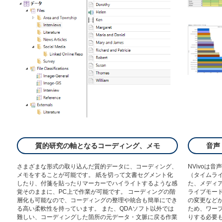
質的研究の軸となるコーディング、メモ
音声
さまざまな形式の取り込んだ質的データに、コーディング、
NVivoは
メモをすることが可能です。 紙を切って文書セグメント化
（タイムラ
したり、付箋を貼ったりマーカーでハイライトするような感
た、メディ
覚そのままに、PC上で作業が可能です。 コーディングの階
ライブモー
層化も可能なので、コーディングの整理や統合も簡単にでき
の変更などが
る高い柔軟性を持っています。 また、QDAソフト以外では
ため、ワー
難しい、コーディングした箇所の元データ・文脈に戻る作業
りする必要