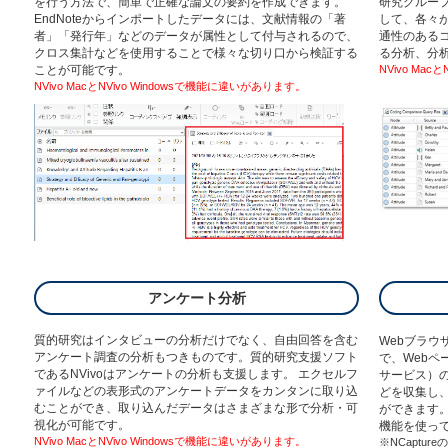
を行う方法で、簡単で正確な論文の要約を作成できます。
研究グループ
EndNoteからインポートしたデータには、文献情報の「著
して、各々
者」「発行年」などのデータが属性として付与されるので、
通性のある
クロス集計などを使用することで様々な切り口から検証する
る分析、分
ことが可能です。
NVivo Ma
NVivo MacとNVivo Windowsで機能に違いがあります。
アンケート分析
質的研究はインタビューの分析だけでなく、自由回答を含む
Webブラウ
アンケート調査の分析もつきものです。質的研究支援ソフト
で、Webペ
であるNVivoはアンケートの分析も支援します。 エクセルフ
サービス）の
ァイルなどの表形式のアンケートデータをカンタンに取り込
どを収集し、
むことができ、取り込んだデータはさまざまな形で分析・可
ができます
視化が可能です。
機能を使っ
NVivo MacとNVivo Windowsで機能に違いがあります。
※NCaptu