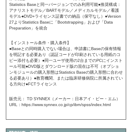
Statistics Baseと同一バージョンでのみ利用可能●推奨構成：
アナリストモデル／BARTモデル／メディカルモデル／看護
モデル●DVD+ライセンス証書での納品（保守なし）●Version
27よりStatistics Baseに「Bootstrapping」および「Data
Preparation」を統合
【インストール条件・購入条件】
●Baseとの同時購入でない場合は、申請書にBaseの保有情報
を明記する必要あり（認証コードが印刷されている用紙のコ
ピー添付も必要）●同一ユーザ使用の2台までのPCにインスト
ール可能●DVD版とダウンロード版の混在は不可（オプショ
ンモジュールの購入形態はStatistics Baseの購入形態に合わせ
る必要あり）●教育機関、または臨床研修病院に所属されてい
る方向け●FCTライセンス
販売元： TD SYNNEX（メーカー：日本アイ・ビー・エム）
URL：
https://www.synnex.co.jp/cp/ibm/spss/index.html