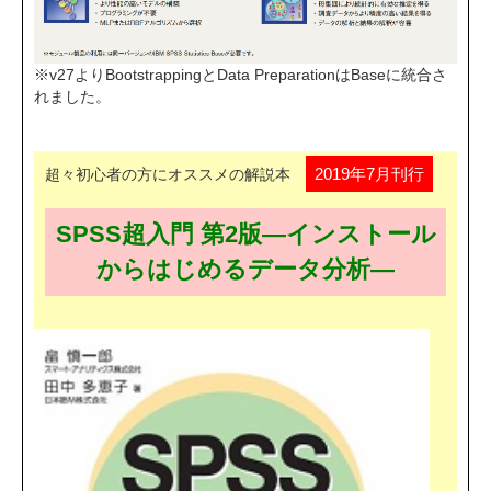
※v27よりBootstrappingとData PreparationはBaseに統合さ
れました。
2019年7月刊行
超々初心者の方にオススメの解説本
SPSS超入門 第2版―インストール
からはじめるデータ分析―