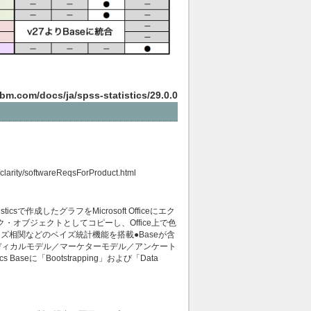
bm.com/docs/ja/spss-statistics/29.0.0
/clarity/softwareReqsForProduct.html
ticsで作成したグラフをMicrosoft Officeにエク
ク・オブジェクトとしてコピーし、Office上で色
相関などのベイズ統計機能を搭載●Baseが含
ディカルモデル／マーケターモデル／アンケート
aseに「Bootstrapping」および「Data