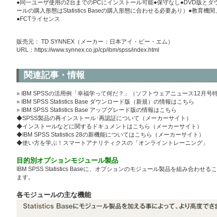
●同一ユーザ使用の2台までのPCにインストール可能●保守なし●DVD版と
ールの購入形態はStatistics Baseの購入形態に合わせる必要あり）●教
●FCTライセンス
販売元： TD SYNNEX（メーカー：日本アイ・ビー・エム）
URL：
https://www.synnex.co.jp/cp/ibm/spss/index.html
関連記事・情報
» IBM SPSSの活用例「幸福学って何だ？」（ソフトウェアニュース12月号
» IBM SPSS Statistics Base ダウンロード版（新規）の情報はこちら
» IBM SPSS Statistics Base アップグレード版の情報はこちら
◆SPSS製品の再インストール･再認証について（メーカーサイト）
◆インストールなどに関するドキュメントはこちら（メーカーサイト）
◆IBM SPSS Statistics 28の新機能についてはこちら（メーカーサイト）
◆使い方を学ぶ！スマートアナリティクスの「オンライントレーニング」
目的別オプションモジュール製品
IBM SPSS Statistics Baseに、オプションのモジュール製品を組み
ます。
各モジュールの主な機能