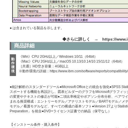
● は含まれている製品を示します。
◆さらに詳しく →
https://www.i
商品詳細
《Win》CPU 2GHz以上／Windows 10/11（64bit）
動
《Mac》CPU 2GHz以上／macOS 10.13/10.14/10.15/11/12（64bit）
作
［共通］HD空き容量：4GB以上
環
境
※動作環境の詳細：
https://www.ibm.com/software/reports/compatibility
●統計解析のスタンダードツール●Microsoft Officeとの統合を強化●SPSS Statis
スポートする機能を再設計し、図表ビルダーのグラフをMicrosoftグラフィッ
の変更やテキストの修正が可能●二項比率検定やポアソン分布分析、ペアワイズ
まれる推奨構成：エントリーモデル／アナリストモデル／BARTモデル／メ
モデル／看護モデルなど、すべての構成の基本ソフト●Version 27よりStatistics B
Preparation」を統合●DVD+ライセンス証書での納品（保守なし）
【インストール条件・購入条件】