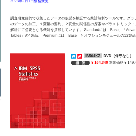
2023年2月1日価格変更
調査研究目的で収集したデータの仮説を検証する統計解析ツールです。グラ
のデータの加工、１変量の要約、２変量の関係性の探索やパラメト リック
解析にて必要となる機能を搭載しています。 Standardには「Base」「Advanced Stat
Tables」の4製品、 Premiumには「Base」とオプションモジュールの1
IB504KZ
DVD（保守なし）
¥ 164,340
本体価格 ¥ 149,