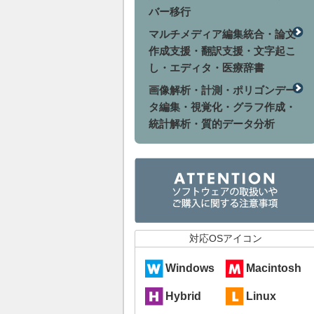
バー移行
マルチメディア編集統合・論文
作成支援・翻訳支援・文字起こ
し・エディタ・医療辞書
画像解析・計測・ポリゴンデー
タ編集・視覚化・グラフ作成・
統計解析・質的データ分析
対応OSアイコン
Windows
Macintosh
Hybrid
Linux