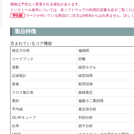
価格は予告なく変更される場合があります。
インストール条件については、各ソフトウェアの利用許諾書を必ずご覧くだ
マークが付いている商品のご注文はWEBからは出来ません。詳し
製品特徴
含まれているコア機能
検定力分析
偏相関
コードブック
距離
度数
線型モデル
記述統計
線型回帰
探索
順序回帰
クロス集計表
曲線推定
要約
偏最小二乗回帰
平均値
最近傍分析
OLAPキューブ
判別分析
比率
因子分析