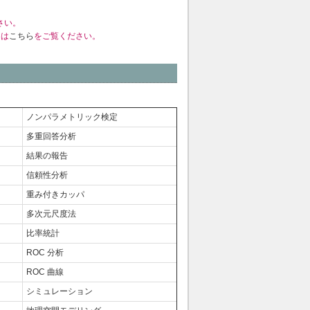
さい。
くは
こちら
をご覧ください。
ノンパラメトリック検定
多重回答分析
結果の報告
信頼性分析
重み付きカッパ
多次元尺度法
比率統計
ROC 分析
ROC 曲線
シミュレーション