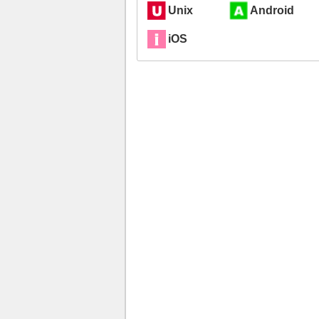
Unix
Android
iOS