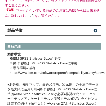
インストール条件については、各ソフトウェアの利用許諾書を必
ずご覧ください。
マークが付いている商品のご注文はWEBからは出来ませ
ん。詳しくは
こちら
をご覧ください。
製品特徴
商品詳細
動作環境
※IBM SPSS Statistics Baseが必要
※動作環境はIBM SPSS Statistics Baseに準拠
※動作環境の詳細：
https://www.ibm.com/software/reports/compatibility/clarity/soft
●測分析、知覚マップ、最適尺度法、次元縮小の手法でデータ
を最大限に活用可能●動作環境はIBM SPSS Statistics Baseに
準拠●IBM SPSS Statistics Baseが必要●推奨構成：マーケタ
ーモデル／アンケートモデル／看護モデル●DVD+ライセンス
証書での納品（保守なし）●Version 27よりStatistics Baseに