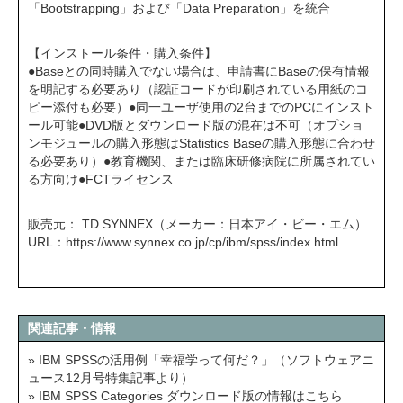
「Bootstrapping」および「Data Preparation」を統合
【インストール条件・購入条件】
●Baseとの同時購入でない場合は、申請書にBaseの保有情報
を明記する必要あり（認証コードが印刷されている用紙のコ
ピー添付も必要）●同一ユーザ使用の2台までのPCにインスト
ール可能●DVD版とダウンロード版の混在は不可（オプショ
ンモジュールの購入形態はStatistics Baseの購入形態に合わせ
る必要あり）●教育機関、または臨床研修病院に所属されてい
る方向け●FCTライセンス
販売元： TD SYNNEX（メーカー：日本アイ・ビー・エム）
URL：
https://www.synnex.co.jp/cp/ibm/spss/index.html
関連記事・情報
» IBM SPSSの活用例「幸福学って何だ？」（ソフトウェアニ
ュース12月号特集記事より）
» IBM SPSS Categories ダウンロード版の情報はこちら