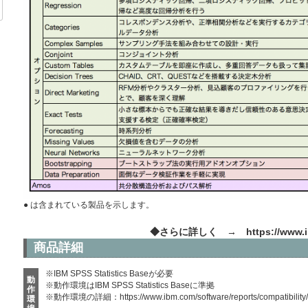
● は含まれている製品を示します。
◆さらに詳しく →
https://www.i
商品詳細
※IBM SPSS Statistics Baseが必要
動
※動作環境はIBM SPSS Statistics Baseに準拠
作
※動作環境の詳細：
https://www.ibm.com/software/reports/compatibility
環