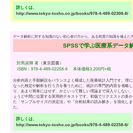
詳しくは、
http://www.tokyo-tosho.co.jp/books/978-4-489-02308-8/
データ解析に対する知識のない初心者の方から、ある程度の知識を備えた
SPSSで学ぶ医療系データ解
対馬栄輝 著（
東京図書
）
ISBN：978-4-489-02258-6 本体価格3,200円+税
分析内容と手順解説をバランスよく構成した医療統計入門です。理に
なった検定や解析を行う力を養うために、統計の専門的内容を省略し
り、あまり簡単にはせず、かといって難しい理論まで深入りしない、
ょうど中間に位置する実用的テキストです。初版でリクエストの多か
た「サンプルサイズの決定法」や「分析結果の読み解き」を強化しま
た。
詳しくは、
http://www.tokyo-tosho.co.jp/books/978-4-489-02258-6/