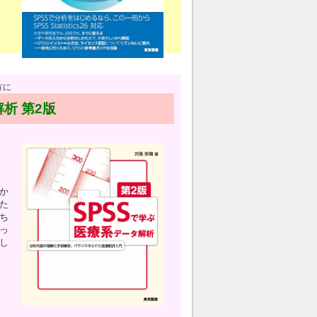
方に
析 第2版
か
た
ち
っ
し