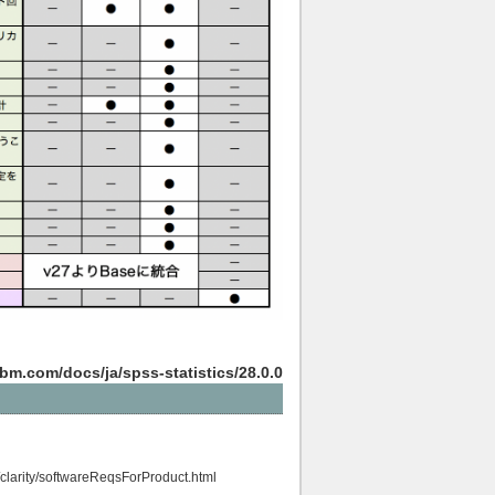
bm.com/docs/ja/spss-statistics/28.0.0
/clarity/softwareReqsForProduct.html