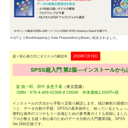
※v27よりBootstrappingとData PreparationはBaseに統合されました。
2019年7月刊行
超々初心者の方にオススメの解説本
SPSS超入門 第2版―インストールか
畠 慎一郎、田中 多恵子著（
東京図書
）
ISBN：978-4-489-02308-8 C0040 本体価格2,200円+税
インストールの方法から手取り足取り解説します。統計解析の基礎の
ソと、データ分析の手順、SPSSの基本操作と、知っているとちょっ
便利な操作のコツやもう一歩進むための参考書ガイドも収録しました
プロが教える超々初心者のためのデータ分析の入門書第2版。SPSS
Ver.26対応版です。