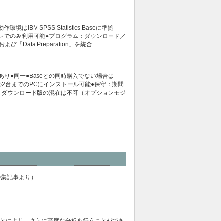
 SPSS Statistics Baseに準拠
aseと同一バージョンでのみ利用可能●プログラム：ダウンロード／
」および「Data Preparation」を統合
あり●同一●Baseとの同時購入でない場合は
使用の2台までのPCにインストール可能●保守：期間
とダウンロード版の混在は不可（オプションモジ
特集記事より）
合わせることにより、さらに高度な分析を行うことができ