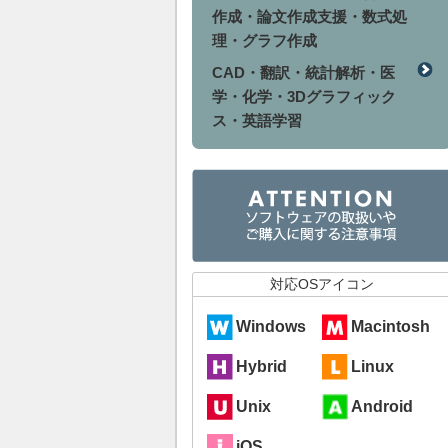
作成・論文作成支援・数式処
理・グラフ作成
CAD・翻訳・統計解析・医
学・化学・3Dグラフィック
ス・英語学習
対応OSアイコン
Windows
Macintosh
Hybrid
Linux
Unix
Android
iOS