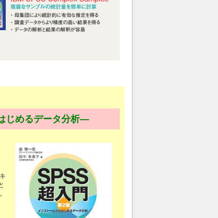
らはじめるデータ分析―
キ
と
。