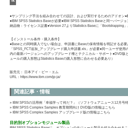
境
●サンプリング手法を組み合わせての設計、および実行するためのアドオン●動作環境はIBM
●IBM SPSS Statistics Baseが必要●IBM SPSS Statistics B
納品物：ライセンス証書●Version 27よりStatistics Baseに「Bootstrapping
【インストール条件・購入条件】
●Baseとの同時購入でない場合は、申請書にBaseの保有情報を明記する必要
「SPSS_FCT追加_アップグレード購入申請書.xls」が必要●同一ユーザ
内の最新バージョンへのアップグレード権とテクニカル・サポート●DVD版
ュールの購入形態はStatistics Baseの購入形態に合わせる必要あり）
販売元： 日本アイ・ビー・エム
URL：
https://www.ibm.com/jp-ja/
関連記事・情報
» IBM SPSSの活用例「幸福学って何だ？」（ソフトウェアニュース12月号
» IBM SPSS Complex Samples 教育期間向け DVD版の情報はこちら
» IBM SPSS Complex Samples アップグレード版の情報はこちら
目的別オプションモジュール製品
IBM SPSS Statistics Baseに、オプションのモジュール製品を組み