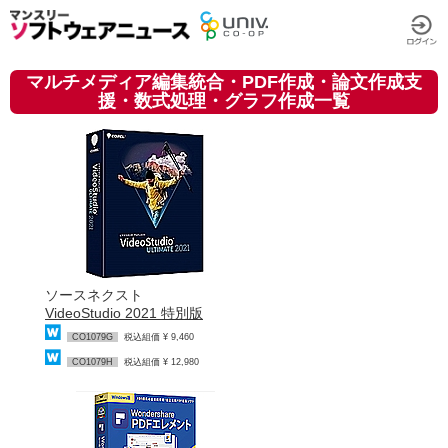
マルチメディア編集統合・PDF作成・論文作成支
援・数式処理・グラフ作成一覧
ソースネクスト
VideoStudio 2021 特別版
CO1079G
税込組価 ¥ 9,460
CO1079H
税込組価 ¥ 12,980