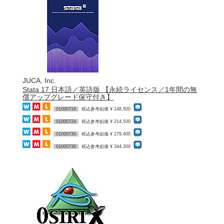
JUCA, Inc.
Stata 17 日本語／英語版 【永続ライセンス／1年間の無
償アップグレード保守付き】
01000718
税込参考組価 ¥ 148,500
01000724
税込参考組価 ¥ 214,500
01000730
税込参考組価 ¥ 279,400
01000736
税込参考組価 ¥ 344,300