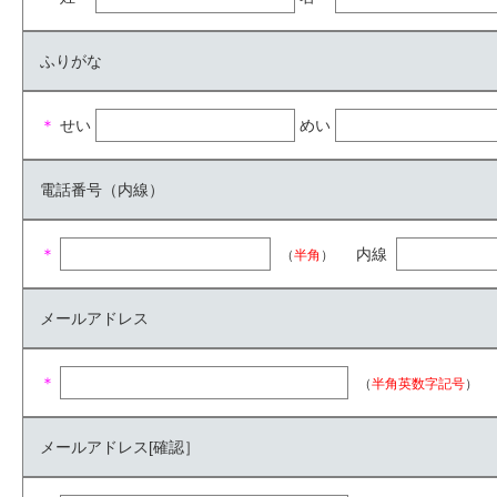
ふりがな
＊
せい
めい
電話番号（内線）
＊
内線
（
半角
）
メールアドレス
＊
（
半角英数字記号
）
メールアドレス[確認］