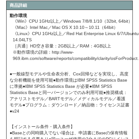
商品詳細
動作環境
《Win》CPU 1GHz以上／Windows 7/8/8.1/10（32bit, 64bit）
《Mac》Intel Mac／Mac OS X 10.10～10.11（64bit）
《Linux》CPU 1GHz以上／Red Hat Enterprise Linux 6/7/Ubuntu
14.04LTS
［共通］HD空き容量：2GB以上／RAM：4GB以上
※動作環境の詳細：
http://www-
969.ibm.com/software/reports/compatibility/clarity/osForProduct
●一般線型モデルや生命表分析、Cox回帰などを実現し、高度
な分析機能を使用可能●動作環境はIBM SPSS Statistics Base
に準拠●IBM SPSS Statistics Base が必要●IBM SPSS
Statistics Baseと同一バージョンでのみ利用可能●推奨構成：
アナリストモデル／BARTモデル／メディカルモデル／看護
モデル●プログラム：ダウンロード／納品物：ライセンス証書
●v24
【インストール条件・購入条件】
●Baseとの同時購入でない場合は、申請書にBaseの保有情報