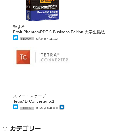
筆まめ
Foxit PhantomPDF 6 Business Edition 大学生協版
F1D009P
税込組価 ¥ 11,183
スマートスケープ
Tetra4D Converter 5.1
T4D005E
税込組価 ¥ 41,800