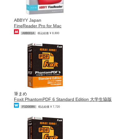
ABBYY Japan
FineReader Pro for Mac
A8B001A
税込組価 ¥ 8,800
筆まめ
Foxit PhantomPDF 6 Standard Edition 大学生協版
F1D009N
税込組価 ¥ 7,720