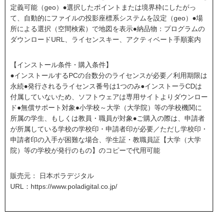
定義可能（geo）●選択したポイントまたは境界枠にしたがっ
て、自動的にファイルの投影座標系システムを設定（geo）●場
所による選択（空間検索）で地図を表示●納品物：プログラムの
ダウンロードURL、ライセンスキー、アクティベート手順案内
【インストール条件・購入条件】
●インストールするPCの台数分のライセンスが必要／利用期限は
永続●発行されるライセンス番号は1つのみ●インストーラCDは
付属していないため、ソフトウェアは専用サイトよりダウンロー
ド●無償サポート対象●小学校～大学（大学院）等の学校機関に
所属の学生、もしくは教員・職員が対象●ご購入の際は、申請者
が所属している学校の学校印・申請者印が必要／ただし学校印・
申請者印の入手が困難な場合、学生証・教職員証【大学（大学
院）等の学校が発行のもの】のコピーで代用可能
販売元： 日本ポラデジタル
URL：
https://www.poladigital.co.jp/