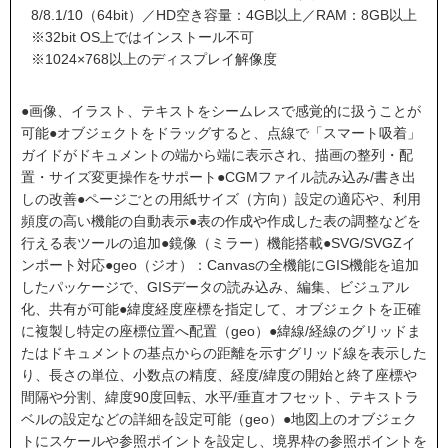
8/8.1/10（64bit）／HD空き容量：4GB以上／RAM：8GB以上
※32bit OS上ではインストール不可
※1024×768以上のディスプレイ解像度
●画像、イラスト、テキストをシームレスで感覚的に扱うことが
可能●オブジェクトをドラッグすると、点線で「スマート吸着」
ガイドがドキュメントの端から端に表示され、描画の整列・配
置・サイズ変更操作をサポート●CGMファイル読み込み/書き出
しの改善●ページごとの用紙サイズ（方向）設定の適応や、利用
頻度の高い機能の自動表示●表の作成や作成した表の調整などを
行える表ツールの追加●鏡像（ミラー）機能搭載●SVG/SVGZイ
ンポート対応●geo（ジオ）：Canvasの全機能にGIS機能を追加
したパッケージで、GISデータの読み込み、編集、ビジュアル
化、共有が可能●緯度経度座標を指定して、オブジェクトを正確
に複製し特定の座標位置へ配置（geo）●緯線/経線のグリッドま
たはドキュメントの基点からの距離を示すグリッド線を表示した
り、長さの単位、小数点の精度、経度/緯度の開始と終了座標や
間隔や分割、緯度90度回転、水平/垂直オフセット、テキストラ
ベルの設定などの詳細を設定可能（geo）●地図上のオブジェク
トにスケールや参照ポイントを設定し、境界枠の参照ポイントを