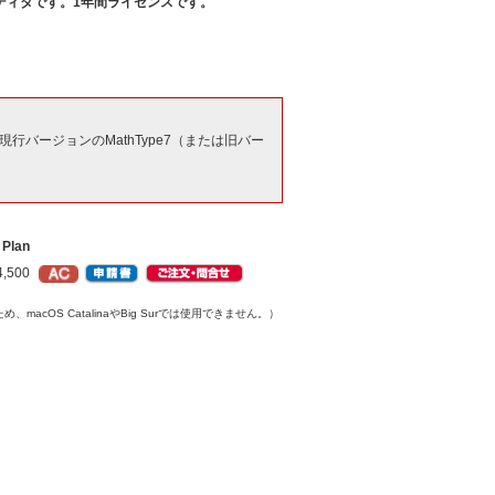
ディタです。1年間ライセンスです。
のため、現行バージョンのMathType7（または旧バー
 Plan
,500
、macOS CatalinaやBig Surでは使用できません。）