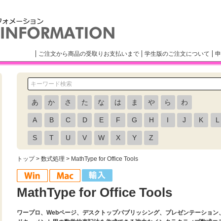
ご注文から商品の受取りお支払いまで
学生版のご注文について
申
あ
か
さ
た
な
は
ま
や
ら
わ
A
B
C
D
E
F
G
H
I
J
K
L
S
T
U
V
W
X
Y
Z
トップ
>
数式処理
> MathType for Office Tools
MathType for Office Tools
ワープロ、Webページ、デスクトップパブリッシング、プレゼンテーション、eラ