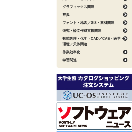
グラフィックス関連
辞典
フォント・地図／GIS・素材関連
研究・論文作成支援関連
数式処理・化学・CAD／CAE・医学・
環境／天体関連
作業効率化
学習関連