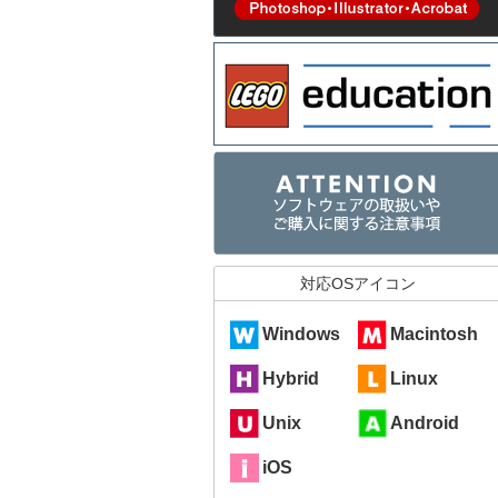
対応OSアイコン
Windows
Macintosh
Hybrid
Linux
Unix
Android
iOS