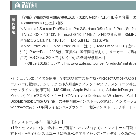
商品詳細
《Win》Windows Vista/7/8/8.1/10（32bit, 64bit）/11／HD空き容量
動
※Windows RTには未対応
作
環
※Microsoft Surface Pro/Surface Pro 2/Surface 3/Surface 3 Pro（S
境
《Mac》OS X 10.10以上（macOS 10.14対応）／HD空き容量：35M
※macOS Catalina（10.15）、Big Sur (11) には未対応
※Mac Office 2011、Mac Office 2016（注1）、Mac Office 2008（注2
注1）PowerPoint 2016は、互換性に若干問題があり、メーカーにて
注2）MS Office 2008ではいくつかの機能が使用不可
・Office 2018について：
http://www.dessci.com/en/products/mathty
●ビジュアルエディタを使用して数式や化学式を作成●Microsoft OfficeやAp
ールバーに登録し、クリックで挿入可能●タブレットやタッチスクリーン等に
やオンラインで使用可能（MS Office、Apple iWork apps、Adobe InDesign、iB
Moodleなど）●プロダクトキー1つでMathType Desktop for Windows、MathType
Doc/Microsoft Office Online）の使用可能●インストールの際に、
Windowsのみ）●1年間ライセンス●ダウンロード版●インストールサポート
【インストール条件・購入条件】
●1ライセンスにつき、登録ユーザ所有のマシン3台までにインストール可能
有不可）●ライセンスはユーザに帰属●1年間ライセンス●アカデミック版の