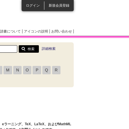
ログイン
新規会員登録
請書について
アイコンの説明
お問い合わせ
詳細検索
M
N
O
P
Q
R
ーニング、TeX、LaTeX、およびMathML