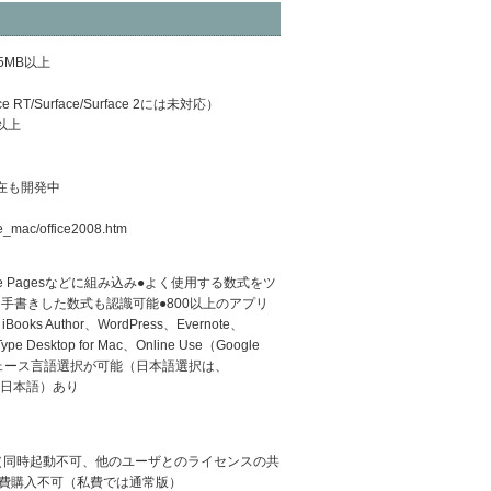
：35MB以上
urface RT/Surface/Surface 2には未対応）
B以上
）
現在も開発中
pe_mac/office2008.htm
ple Pagesなどに組み込み●よく使用する数式をツ
手書きした数式も認識可能●800以上のアプリ
ooks Author、WordPress、Evernote、
 Desktop for Mac、Online Use（Google
インターフェース言語選択が可能（日本語選択は、
（日本語）あり
（同時起動不可、他のユーザとのライセンスの共
私費購入不可（私費では通常版）