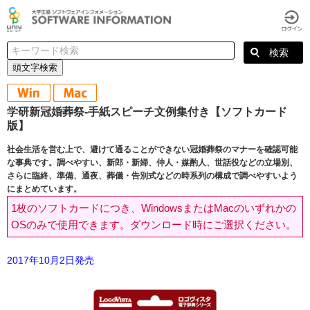
頭文字検索
学研新冠婚葬祭-手紙スピーチ文例集付き【ソフトカード
版】
社会生活を営む上で、避けて通ることができない冠婚葬祭のマナーを確認可能
な事典です。調べやすい、新郎・新婦、仲人・媒酌人、世話役などの立場別、
さらに臨終、準備、通夜、葬儀・告別式などの時系列の構成で調べやすいよう
にまとめています。
1枚のソフトカードにつき、WindowsまたはMacのいずれかの
OSのみで使用できます。ダウンロード時にご選択ください。
2017年10月2日発売