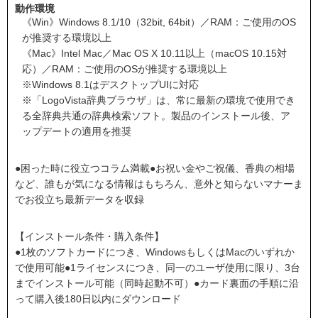
動作環境
《Win》Windows 8.1/10（32bit, 64bit）／RAM：ご使用のOS
が推奨する環境以上
《Mac》Intel Mac／Mac OS X 10.11以上（macOS 10.15対
応）／RAM：ご使用のOSが推奨する環境以上
※Windows 8.1はデスクトップUIに対応
※「LogoVista辞典ブラウザ」は、常に最新の環境で使用でき
る全辞典共通の辞典検索ソフト。製品のインストール後、ア
ップデートの適用を推奨
●困った時に役立つコラム満載●お祝い金やご祝儀、香典の相場
など、誰もが気になる情報はもちろん、意外と知らないマナーま
でお役立ち最新データを収録
【インストール条件・購入条件】
●1枚のソフトカードにつき、WindowsもしくはMacのいずれか
で使用可能●1ライセンスにつき、同一のユーザ使用に限り、3台
までインストール可能（同時起動不可）●カード裏面の手順に沿
って購入後180日以内にダウンロード