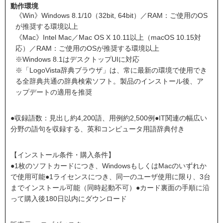
動作環境
《Win》Windows 8.1/10（32bit, 64bit）／RAM：ご使用のOS
が推奨する環境以上
《Mac》Intel Mac／Mac OS X 10.11以上（macOS 10.15対
応）／RAM：ご使用のOSが推奨する環境以上
※Windows 8.1はデスクトップUIに対応
※「LogoVista辞典ブラウザ」は、常に最新の環境で使用でき
る全辞典共通の辞典検索ソフト。製品のインストール後、ア
ップデートの適用を推奨
●収録語数：見出し約4,200語、用例約2,500例●IT関連の幅広い
分野の語句を収録する、英和コンピュータ用語辞典付き
【インストール条件・購入条件】
●1枚のソフトカードにつき、WindowsもしくはMacのいずれか
で使用可能●1ライセンスにつき、同一のユーザ使用に限り、3台
までインストール可能（同時起動不可）●カード裏面の手順に沿
って購入後180日以内にダウンロード