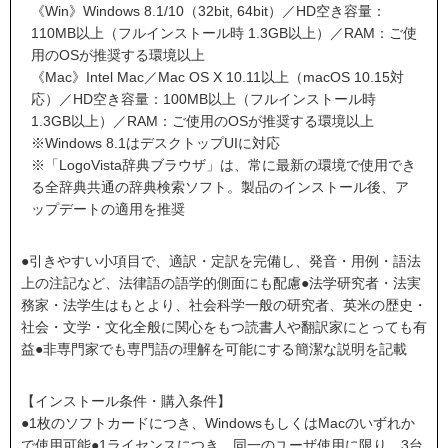
《Win》Windows 8.1/10（32bit, 64bit）／HD空き容量：
110MB以上（フルインストール時 1.3GB以上）／RAM：ご使
用のOSが推奨する環境以上
《Mac》Intel Mac／Mac OS X 10.11以上（macOS 10.15対
応）／HD空き容量：100MB以上（フルインストール時
1.3GB以上）／RAM：ご使用のOSが推奨する環境以上
※Windows 8.1はデスクトップUIに対応
※「LogoVista辞典ブラウザ」は、常に最新の環境で使用でき
る全辞典共通の辞典検索ソフト。製品のインストール後、ア
ップデートの適用を推奨
●引きやすい小項目で、適訳・定訳を完備し、発音・用例・語法
上の注記など、法律語の語学的側面にも配慮●法学研究者・法実
務家・法学生はもとより、社会科学一般の研究者、英米の歴史・
社会・文学・文化全般に関心をもつ読書人や翻訳家にとっても有
益●非専門家でも専門語の理解を可能にする簡潔な説明を記載
【インストール条件・購入条件】
●1枚のソフトカードにつき、WindowsもしくはMacのいずれか
で使用可能●1ライセンスにつき、同一のユーザ使用に限り、3台