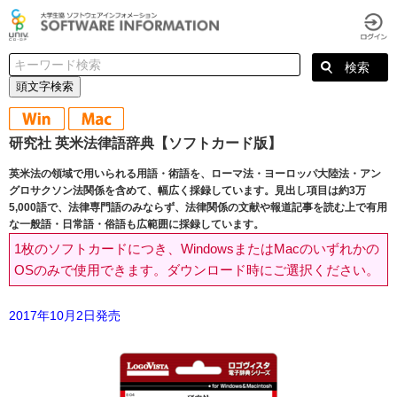
頭文字検索
研究社 英米法律語辞典【ソフトカード版】
英米法の領域で用いられる用語・術語を、ローマ法・ヨーロッパ大陸法・アン
グロサクソン法関係を含めて、幅広く採録しています。見出し項目は約3万
5,000語で、法律専門語のみならず、法律関係の文献や報道記事を読む上で有用
な一般語・日常語・俗語も広範囲に採録しています。
1枚のソフトカードにつき、WindowsまたはMacのいずれかの
OSのみで使用できます。ダウンロード時にご選択ください。
2017年10月2日発売