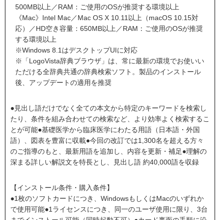
500MB以上／RAM：ご使用のOSが推奨する環境以上
《Mac》Intel Mac／Mac OS X 10.11以上（macOS 10.15対
応）／HD空き容量：650MB以上／RAM：ご使用のOSが推奨
する環境以上
※Windows 8.1はデスクトップUIに対応
※「LogoVista辞典ブラウザ」は、常に最新の環境でお使いい
ただける全辞典共通の辞典検索ソフト。製品のインストール
後、アップデートの適用を推奨
●見出し語だけでなく全ての本文から特定のキーワードを検索し
たり、条件を組み合わせての検索など、より効率よく検索するこ
とが可能●基礎医学から臨床医学にわたる用語（日本語・外国
語）、図表を豊富に収載●今回の改訂では1,300名を超える方々
のご指導のもと、最新用語を追加し、内容を更新・補足●理解の
深まる詳しい解説文を特長とし、見出し語 約40,000語を収録
【インストール条件・購入条件】
●1枚のソフトカードにつき、WindowsもしくはMacのいずれか
で使用可能●1ライセンスにつき、同一のユーザ使用に限り、3台