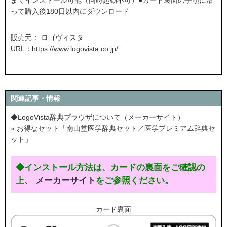
までインストール可能（同時起動不可）●カード裏面の手順に沿
って購入後180日以内にダウンロード
販売元： ロゴヴィスタ
URL：
https://www.logovista.co.jp/
関連記事・情報
◆LogoVista辞典ブラウザについて（メーカーサイト）
» お得なセット「南山堂医学辞典セット／医学プレミアム辞典セ
ット」
◆インストール方法は、カードの裏面をご確認の
上、
メーカーサイト
をご参照ください。
カード裏面