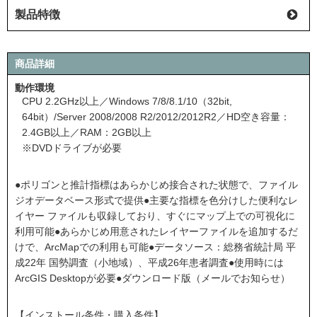
製品特徴
商品詳細
動作環境
CPU 2.2GHz以上／Windows 7/8/8.1/10（32bit,
64bit）/Server 2008/2008 R2/2012/2012R2／HD空き容量：
2.4GB以上／RAM：2GB以上
※DVDドライブが必要
●ポリゴンと推計指標はあらかじめ接合された状態で、ファイル
ジオデータベース形式で提供●主要な指標を色分けした便利なレ
イヤー ファイルも収録しており、すぐにマップ上での可視化に
利用可能●あらかじめ用意されたレイヤーファイルを追加するだ
けで、ArcMapでの利用も可能●データソース：総務省統計局 平
成22年 国勢調査（⼩地域）、平成26年患者調査●使用時には
ArcGIS Desktopが必要●ダウンロード版（メールでお知らせ）
【インストール条件・購入条件】