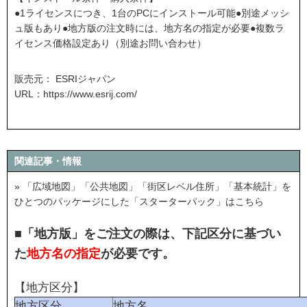
●1ライセンスにつき、1台のPCにインストール可能●別途メッシ
ュ版もあり●地方版の注文時には、地方名の指定が必要●複数ラ
イセンス価格設定あり（別途お問い合わせ）
販売元： ESRIジャパン
URL：
https://www.esrij.com/
関連記事・情報
» 「広域地図」「公共地図」「街区レベル住所」「基本統計」を
ひとつのパッケージにした「スターターパック」はこちら
■「地方版」をご注文の際は、下記区分に基づい
た
地方名の指定
が必要です。
【地方区分】
地方区分
地方名