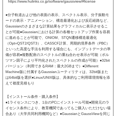
https://www.hulinks.co.jp/software/gaussview/#license
●分子軌道および他の表面の表示、スペクトル表示、分子振動モ
ードの表示・アニメーション、構造最適化および反応経路など、
Gaussianのさまざまな計算結果をグラフィカルに表示させるこ
とが可能●Gaussianにおける計算の各種セットアップ作業を容易
に進めることが可能で、ONIOM、STQN遷移構造最適化
（Opt=QST2/QST3）、CASSCF計算、周期的境界条件（PBC）
といった高度な手法を利用する場合にも、インプットデータの準
備が容易●複数配座のスペクトルの重ね合わせ表示が可能（ボル
ツマン因子により平均化されたスペクトルの作成が可能）●32bit
バージョン（利用できるRAM：最大2GBまで）●Different
Machine版に付属するGaussianユーティリティは、32bit版また
は64bit版を選択●Linux/UNIX版は、具体的なご利用環境情報を添
えて都度見積もり
【インストール条件・購入条件】
●1ライセンスにつき、1台のPCにインストール可能●開発元のラ
イセンス条件により、教育機関であってもご購入いただけない場
合あり（大学共同利用機関など）●GaussianとGaussViewを同じ