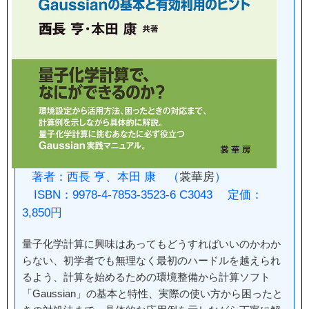
著者：西長 亨、本田 康 （
裳華房
）
ISBN：9978-4-7853-3523-6 C3043 定価：
3,850円
量子化学計算に興味はあってもどうすればいいのかわか
らない、初学者でも無理なく最初のハードルを越えられ
るよう、計算を始めるための環境整備から計算ソフト
「Gaussian」の基本と特性、実際の使い方から困ったと