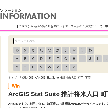
ご注文から商品の受取りお支払いまで
学生版のご注文について
申
あ
か
さ
た
な
は
ま
や
ら
わ
A
B
C
D
E
F
G
H
I
J
K
L
S
T
U
V
W
X
Y
Z
トップ
>
地図／GIS
> ArcGIS Stat Suite 推計将来人口 町丁･字等
ArcGIS Stat Suite 推計将来人口
ArcGISですぐに利用できる、加工済み・調整済みのGISデータベースで