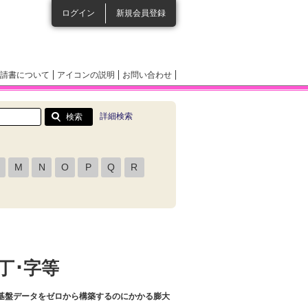
ログイン
新規会員登録
請書について
アイコンの説明
お問い合わせ
詳細検索
M
N
O
P
Q
R
 町丁･字等
す。基盤データをゼロから構築するのにかかる膨大