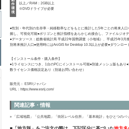
以上／RAM：2GB以上
作
環
※DVDドライブが必要
境
●性別・年代別の生存率・純移動率などをもとに推計した5年ごとの将来人口
握し、可視化可能●ポリゴンと推計指標をあらかじめ接合し、ファイルジオ
●データソース：総務省統計局 平成22年国勢調査（⼩地域）、平成25年3月
別将来推計人口●使用時にはArcGIS for Desktop 10.3以上が必要●ダウ
【インストール条件・購入条件】
●1ライセンスにつき、1台のPCにインストール可能●別途メッシュ版もあり
数ライセンス価格設定あり（別途お問い合わせ）
販売元： ESRIジャパン
URL：
https://www.esrij.com/
関連記事・情報
» 「広域地図」「公共地図」「街区レベル住所」「基本統計」をひとつのパ
■「地方版」をご注文の際は、下記区分に基づいた
地方名