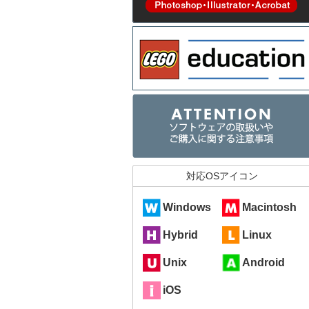
対応OSアイコン
Windows
Macintosh
Hybrid
Linux
Unix
Android
iOS