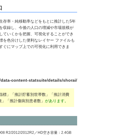
口
生存率・純移動率などをもとに推計した5年
を収録し、今後の人口の増減や市場規模が
していくかを把握、可視化することができ
標を色分けした便利なレイヤー ファイルも
すぐにマップ上での可視化に利用できま
data-content-statsuite/details/shorai/
全指標」
「推計貯蓄別世帯数」
「推計消費
数」
「推計傷病別患者数」
があります。
08/2008 R2/2012/2012R2／HD空き容量：2.4GB