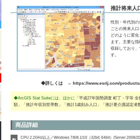
推計将来人
性別・年代別の
ごとの将来人口
どのように変化
ます。主要な指
収録しており、
す。
◆詳しくは →
https://www.esrij.com/products/
◆ArcGIS Stat Suiteには、ほかに
「平成27年国勢調査 町丁・字等 
額」
「推計年収別世帯数」
「推計1歳刻み人口」
「推計要介護認定者
商品詳細
CPU 2.2GHz以上／Windows 7/8/8.1/10（32bit, 64bit）/Server 20
動