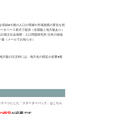
を収録●今後の人口の増減や市場規模の変化を把
データベース形式で提供（全国版と地方版あり）
推計国立社会保障・人口問題研究所 日本の地域
ンロード版（メールでお知らせ）
●地方版の注文時には、地方名の指定が必要●複
ッケージにした「スターターパック」はこちら
の指定
が必要です。