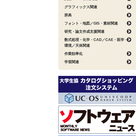
グラフィックス関連
辞典
フォント・地図／GIS・素材関連
研究・論文作成支援関連
数式処理・化学・CAD／CAE・医学・
環境／天体関連
作業効率化
学習関連