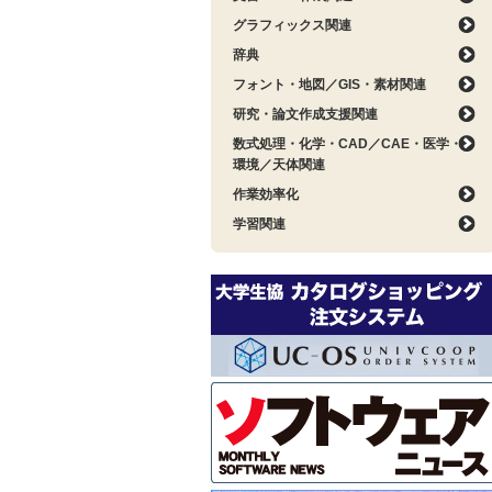
グラフィックス関連
辞典
フォント・地図／GIS・素材関連
研究・論文作成支援関連
数式処理・化学・CAD／CAE・医学・
環境／天体関連
作業効率化
学習関連