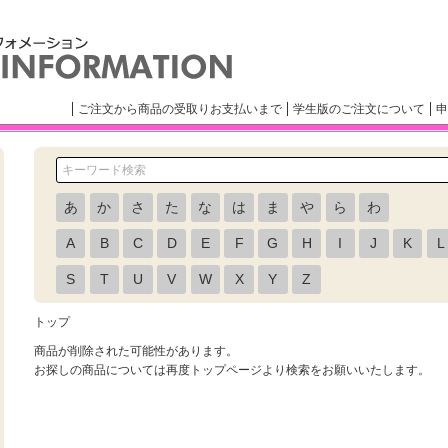
ご注文から商品の受取りお支払いまで
学生版のご注文について
申
あ
か
さ
た
な
は
ま
や
ら
わ
A
B
C
D
E
F
G
H
I
J
K
L
S
T
U
V
W
X
Y
Z
トップ
商品が削除された可能性があります。
お探しの商品については再度トップページより検索をお願いいたします。