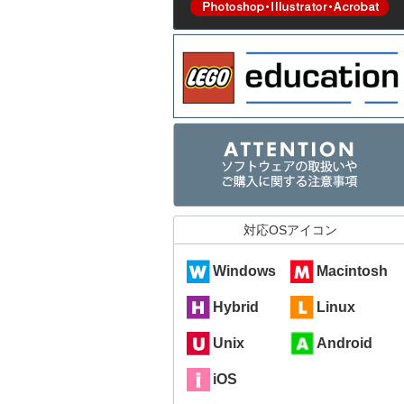
対応OSアイコン
Windows
Macintosh
Hybrid
Linux
Unix
Android
iOS