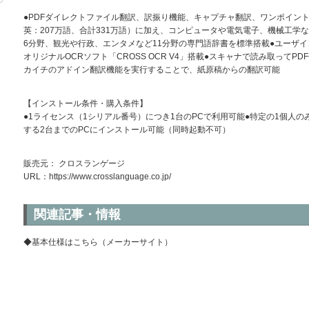
●PDFダイレクトファイル翻訳、訳振り機能、キャプチャ翻訳、ワンポイント
英：207万語、合計331万語）に加え、コンピュータや電気電子、機械工学
6分野、観光や行政、エンタメなど11分野の専門語辞書を標準搭載●ユーザ
オリジナルOCRソフト「CROSS OCR V4」搭載●スキャナで読み取ってP
カイチのアドイン翻訳機能を実行することで、紙原稿からの翻訳可能
【インストール条件・購入条件】
●1ライセンス（1シリアル番号）につき1台のPCで利用可能●特定の1個人
する2台までのPCにインストール可能（同時起動不可）
販売元： クロスランゲージ
URL：
https://www.crosslanguage.co.jp/
関連記事・情報
◆基本仕様はこちら（メーカーサイト）