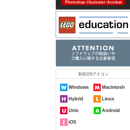
対応OSアイコン
Windows
Macintosh
Hybrid
Linux
Unix
Android
iOS