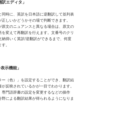
翻訳エディタ」
と同時に、英訳を日本語に逆翻訳して並列表
が正しいかどうかその場で判断できます。
が原文のニュアンスと異なる場合は、原文の
語を変えて再翻訳を行えます。文番号のクリ
文納得いく英訳/逆翻訳ができるまで、何度
ます。
ー表示機能」
ラー（色）」を設定することができ、翻訳結
書が反映されているかが一目でわかります。
、専門語辞書の設定を変更するなどの操作
分野による翻訳結果が得られるようになりま