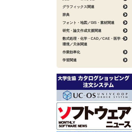
グラフィックス関連
辞典
フォント・地図／GIS・素材関連
研究・論文作成支援関連
数式処理・化学・CAD／CAE・医学・
環境／天体関連
作業効率化
学習関連