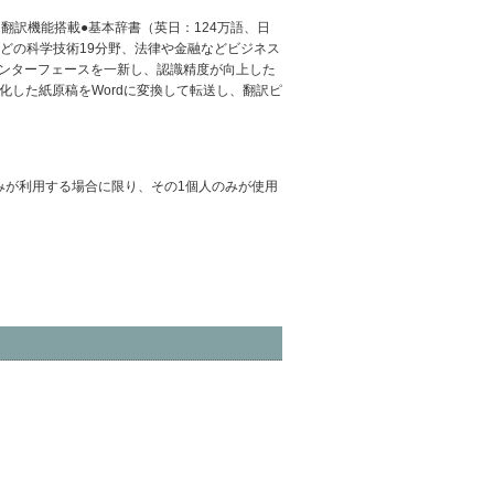
翻訳機能搭載●基本辞書（英日：124万語、日
などの科学技術19分野、法律や金融などビジネス
インターフェースを一新し、認識精度が向上した
DF化した紙原稿をWordに変換して転送し、翻訳ピ
のみが利用する場合に限り、その1個人のみが使用