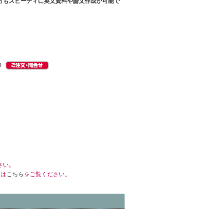
方もスピーディに英文資料や論文作成が可能で
0
さい。
くは
こちら
をご覧ください。