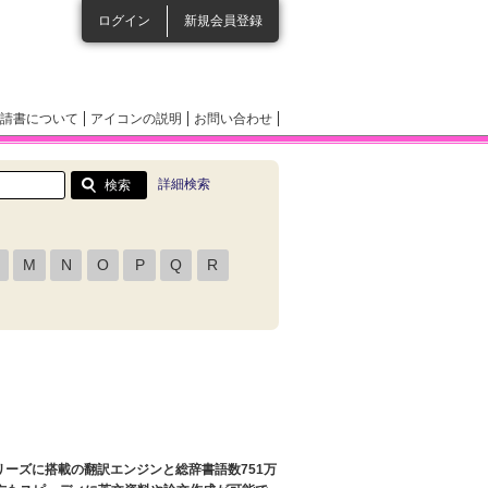
ログイン
新規会員登録
請書について
アイコンの説明
お問い合わせ
詳細検索
M
N
O
P
Q
R
シリーズに搭載の翻訳エンジンと総辞書語数751万