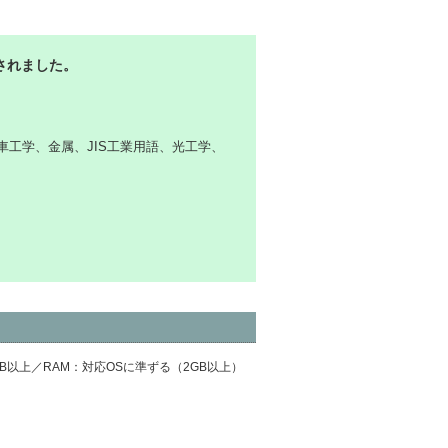
載されました。
工学、金属、JIS工業用語、光工学、
容量：1.6GB以上／RAM：対応OSに準ずる（2GB以上）