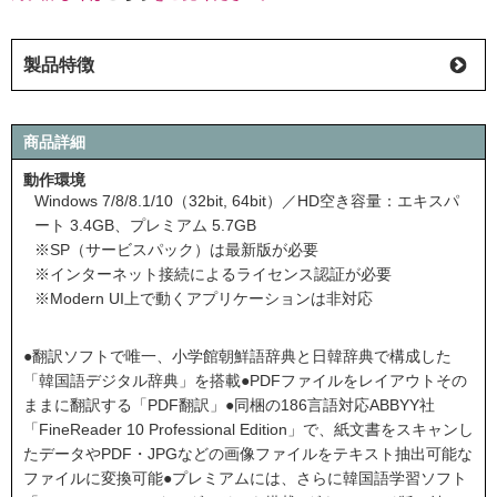
製品特徴
商品詳細
動作環境
Windows 7/8/8.1/10（32bit, 64bit）／HD空き容量：エキスパ
ート 3.4GB、プレミアム 5.7GB
※SP（サービスパック）は最新版が必要
※インターネット接続によるライセンス認証が必要
※Modern UI上で動くアプリケーションは非対応
●翻訳ソフトで唯一、小学館朝鮮語辞典と日韓辞典で構成した
「韓国語デジタル辞典」を搭載●PDFファイルをレイアウトその
ままに翻訳する「PDF翻訳」●同梱の186言語対応ABBYY社
「FineReader 10 Professional Edition」で、紙文書をスキャンし
たデータやPDF・JPGなどの画像ファイルをテキスト抽出可能な
ファイルに変換可能●プレミアムには、さらに韓国語学習ソフト