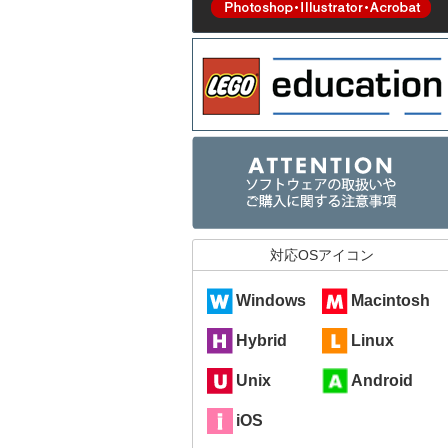
対応OSアイコン
Windows
Macintosh
Hybrid
Linux
Unix
Android
iOS