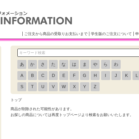
ご注文から商品の受取りお支払いまで
学生版のご注文について
申
あ
か
さ
た
な
は
ま
や
ら
わ
A
B
C
D
E
F
G
H
I
J
K
L
S
T
U
V
W
X
Y
Z
トップ
商品が削除された可能性があります。
お探しの商品については再度トップページより検索をお願いいたします。