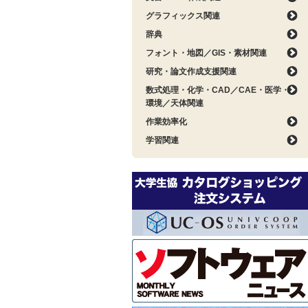
グラフィックス関連
辞典
フォント・地図／GIS・素材関連
研究・論文作成支援関連
数式処理・化学・CAD／CAE・医学・
環境／天体関連
作業効率化
学習関連